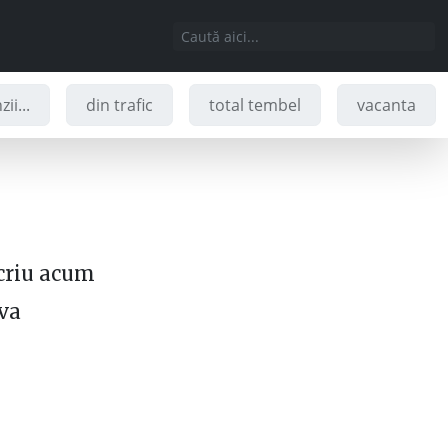
ii...
din trafic
total tembel
vacanta
criu acum
 va