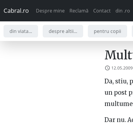
Cabral.ro
Despre mine
Reclamă
Contact
din .ro
din viata...
despre altii...
pentru copii
Mult
12.05.2009
Da, stiu,
un post p
multumesc
Dar nu. 