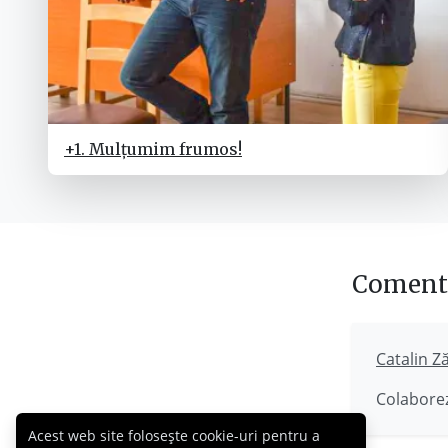
+1. Mulțumim frumos!
Comenta
Catalin Z
Colaborez
Acest web site folosește cookie-uri pentru a