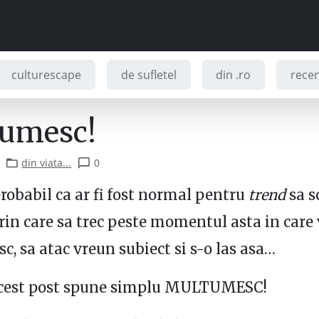
culturescape
de sufletel
din .ro
recenz
umesc!
din viata...
0
 probabil ca ar fi fost normal pentru
trend
sa s
rin care sa trec peste momentul asta in care
, sa atac vreun subiect si s-o las asa…
Acest post spune simplu MULTUMESC!