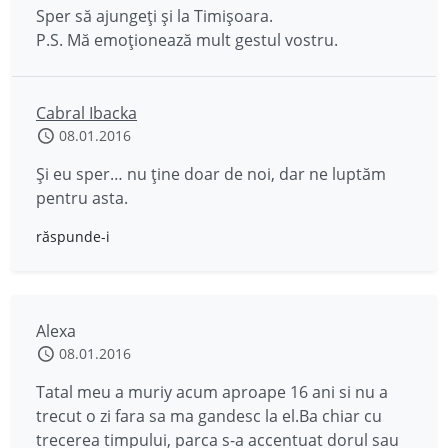
Sper să ajungeți și la Timișoara.
P.S. Mă emoționează mult gestul vostru.
Cabral Ibacka
08.01.2016
Și eu sper… nu ține doar de noi, dar ne luptăm
pentru asta.
răspunde-i
Alexa
08.01.2016
Tatal meu a muriy acum aproape 16 ani si nu a
trecut o zi fara sa ma gandesc la el.Ba chiar cu
trecerea timpului, parca s-a accentuat dorul sau