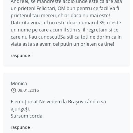
Andreei, se mandreste acolo unde este ca are asa
un prieten! Felicitari, OM bun pentru ce faci! Va fi
prietenul tau mereu, chiar daca nu mai este!
Datorita voua, el nu este doar numarul 39, ci este
un nume pe care acum il stim si il regretam si cei
care nu l-au cunoscut!Sa stii ca toti ne dorim ca in
viata asta sa avem cel putin un prieten ca tine!
răspunde-i
Monica
08.01.2016
E emoționat.Ne vedem la Brașov când o să
ajungeți.
Sursum corda!
răspunde-i