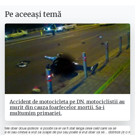
Pe aceeași temă
Accident de motocicleta pe DN, motociclistii au
murit din cauza foarfecelor mortii. Sa-i
multumim primariei.