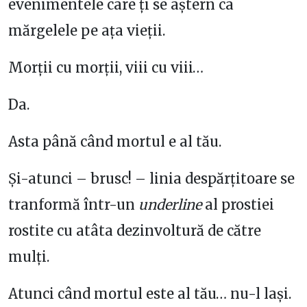
evenimentele care ți se aștern ca
mărgelele pe ața vieții.
Morții cu morții, viii cu viii…
Da.
Asta până când mortul e al tău.
Și-atunci – brusc! – linia despărțitoare se
tranformă într-un
underline
al prostiei
rostite cu atâta dezinvoltură de către
mulți.
Atunci când mortul este al tău… nu-l lași.