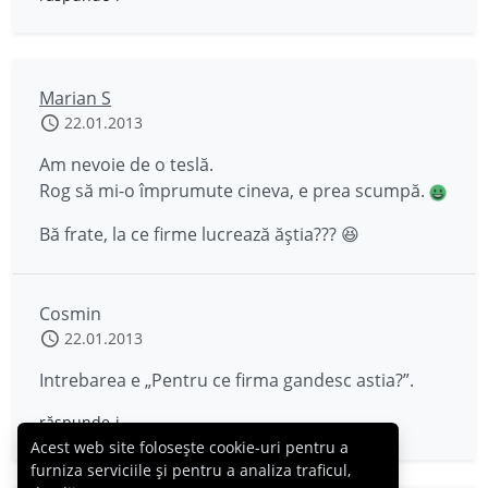
Marian S
22.01.2013
Am nevoie de o teslă.
Rog să mi-o împrumute cineva, e prea scumpă.
Bă frate, la ce firme lucrează ăştia??? 😆
Cosmin
22.01.2013
Intrebarea e „Pentru ce firma gandesc astia?”.
răspunde-i
Acest web site folosește cookie-uri pentru a
furniza serviciile și pentru a analiza traficul,