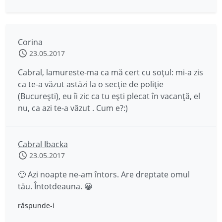
Corina
23.05.2017
Cabral, lamureste-ma ca mă cert cu soțul: mi-a zis
ca te-a văzut astăzi la o secție de poliție
(București), eu îi zic ca tu ești plecat în vacanță, el
nu, ca azi te-a văzut . Cum e?:)
Cabral Ibacka
23.05.2017
🙂 Azi noapte ne-am întors. Are dreptate omul
tău. Întotdeauna. 😀
răspunde-i