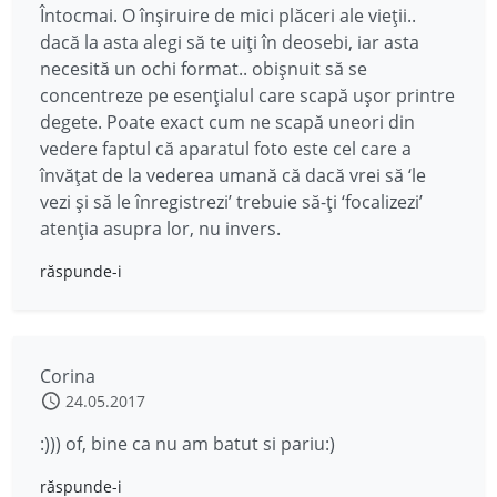
Întocmai. O înșiruire de mici plăceri ale vieții..
dacă la asta alegi să te uiți în deosebi, iar asta
necesită un ochi format.. obișnuit să se
concentreze pe esențialul care scapă ușor printre
degete. Poate exact cum ne scapă uneori din
vedere faptul că aparatul foto este cel care a
învățat de la vederea umană că dacă vrei să ‘le
vezi și să le înregistrezi’ trebuie să-ți ‘focalizezi’
atenția asupra lor, nu invers.
răspunde-i
Corina
24.05.2017
:))) of, bine ca nu am batut si pariu:)
răspunde-i