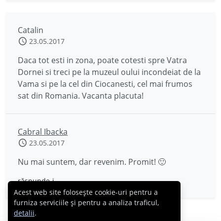
Catalin
23.05.2017
Daca tot esti in zona, poate cotesti spre Vatra
Dornei si treci pe la muzeul oului incondeiat de la
Vama si pe la cel din Ciocanesti, cel mai frumos
sat din Romania. Vacanta placuta!
Cabral Ibacka
23.05.2017
Nu mai suntem, dar revenim. Promit! 🙂
răspunde-i
Acest web site folosește cookie-uri pentru a
furniza serviciile și pentru a analiza traficul,
detalii
.