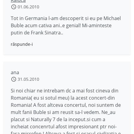
Raluca
01.06.2010
Tot in Germania l-am descoperit si eu pe Michael
Buble acum cativa ani..e genial! Mi-aminteste
putin de Frank Sinatra..
răspunde-i
ana
31.05.2010
Si noi chiar ne intrebam dc a mai fost cineva din
Romania( eu si sotul meu) la acest concert-din
Romania! A fost altceva concertul, noi suntem de
mult fanii Buble si am reusit sa-l vedem. Ne_au
placut si Naturally 7 de la inceput.si cum a
incheiat concenrtul afost impresionant ptr noi-
fara microfon ! Altceva a fost si orasul-civilizatia e