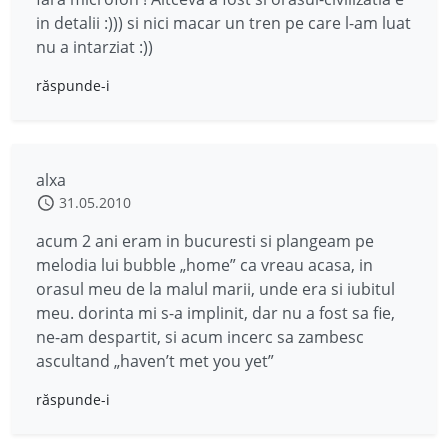
in detalii :))) si nici macar un tren pe care l-am luat
nu a intarziat :))
răspunde-i
alxa
31.05.2010
acum 2 ani eram in bucuresti si plangeam pe
melodia lui bubble „home” ca vreau acasa, in
orasul meu de la malul marii, unde era si iubitul
meu. dorinta mi s-a implinit, dar nu a fost sa fie,
ne-am despartit, si acum incerc sa zambesc
ascultand „haven’t met you yet”
răspunde-i