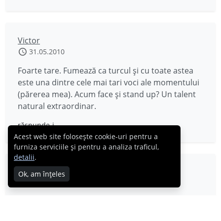
Victor
31.05.2010
Foarte tare. Fumează ca turcul şi cu toate astea
este una dintre cele mai tari voci ale momentului
(părerea mea). Acum face şi stand up? Un talent
natural extraordinar.
răspunde-i
Acest web site folosește cookie-uri pentru a
furniza serviciile și pentru a analiza traficul,
detalii
.
laurra
Ok, am înțeles
31.05.2010
Norocosule!
răspunde-i