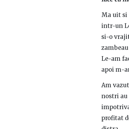
Ma uit si
intr-un L
si-o vraj
zambeau 
Le-am fa
apoi m-a
Am vazut 
nostri au
impotriva
profitat 
distra.