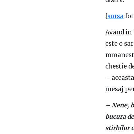
[
sursa
fot
Avand in 
este o sar
romanesti
chestie d
– aceasta
mesaj pen
– Nene, br
bucura de 
stirbilor 