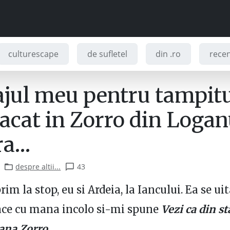
culturescape
de sufletel
din .ro
recenz
jul meu pentru tampit
acat in Zorro din Logan
ra…
despre altii...
43
im la stop, eu si Ardeia, la Iancului. Ea se uit
ace cu mana incolo si-mi spune
Vezi ca din s
ana Zorro.