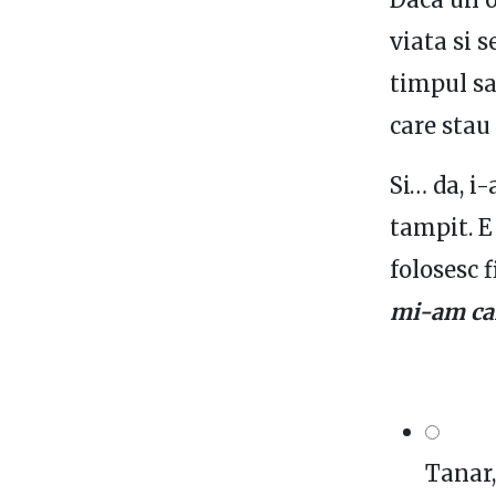
viata si s
timpul sa
care stau
Si… da, i
tampit. E 
folosesc 
mi-am cam
Tanar