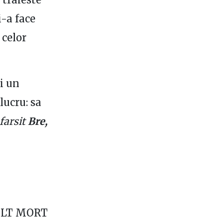
i-a face
 celor
i un
 lucru: sa
sfarsit
Bre,
MULT MORT