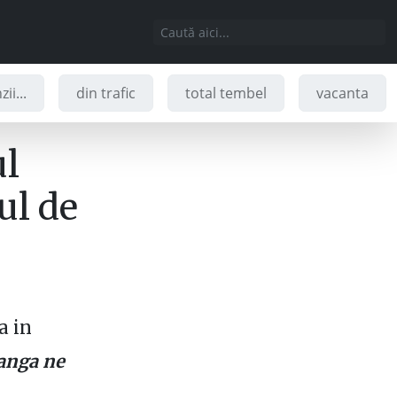
ii...
din trafic
total tembel
vacanta
ul
ul de
a in
tanga ne