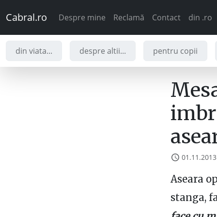
Cabral.ro
Despre mine
Reclamă
Contact
din .ro
din viata...
despre altii...
pentru copii
Mesa
imbr
asea
01.11.2013
Aseara opr
stanga, f
face cu m