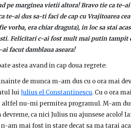
d pe marginea vietii altora! Bravo tie ca te-a
ca te-ai dus sa-ti faci de cap cu Vrajitoarea cea
fie vorba, era chiar draguta), in loc sa stai acas
ti. Felicitari c-ai fost mult mai putin tampit 
i-ai facut damblaua aseara!
oate astea avand in cap doua regrete:
 inainte de munca m-am dus cu o ora mai de
tul lui
Julius el Constantinescu
. Cu o ora m
 altfel nu-mi permitea programul. M-am dus,
 devreme, ca nici Julius nu ajunsese acolo! I
n-am mai fost in stare decat sa ma tarai ac