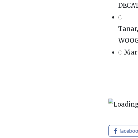
DECAT
Tanar,
WOOGI
Mart
facebo