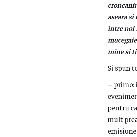
croncanin
aseara si 
intre noi 
mucegaies
mine si t
Si spun t
– primo:
evenimen
pentru ca
mult prea
emisiune 