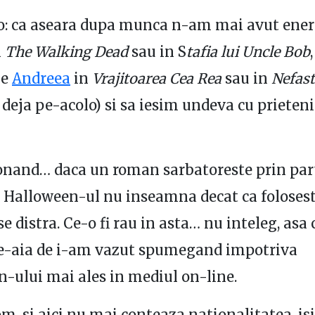
o: ca aseara dupa munca n-am mai avut ener
n
The Walking Dead
sau in S
tafia lui Uncle Bob
pe
Andreea
in
Vrajitoarea Cea Rea
sau in
Nefast
 deja pe-acolo) si sa iesim undeva cu prieteni
onand… daca un roman sarbatoreste prin par
Halloween-ul nu inseamna decat ca foloseste
se distra. Ce-o fi rau in asta… nu inteleg, asa
pe-aia de i-am vazut spumegand impotriva
-ului mai ales in mediul on-line.
m, si aici nu mai conteaza nationalitatea, isi