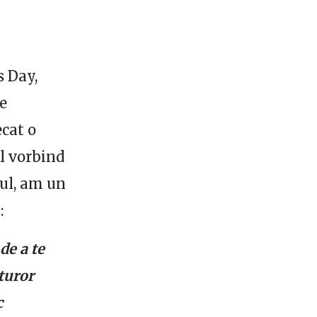
s Day,
le
cat o
l vorbind
mul, am un
:
de a te
uturor
c