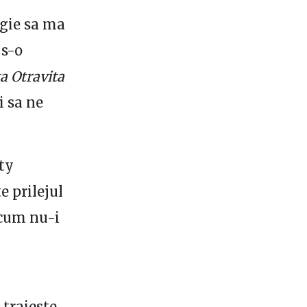
gie sa ma
, s-o
a Otravita
i sa ne
ty
 prilejul
 cum nu-i
 traieste