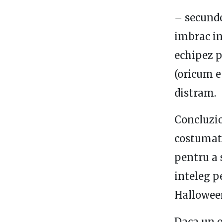
– secund
imbrac i
echipez 
(oricum e
distram.
Concluzi
costumat 
pentru a 
inteleg 
Halloween
Daca un o