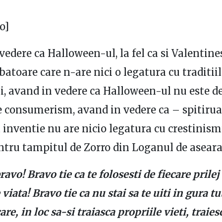
o]
vedere ca Halloween-ul, la fel ca si Valentine
batoare care n-are nici o legatura cu traditii
, avand in vedere ca Halloween-ul nu este de
e consumerism, avand in vedere ca – spitirua
 inventie nu are nicio legatura cu crestinis
tru tampitul de Zorro din Loganul de aseara
avo! Bravo tie ca te folosesti de fiecare prilej 
viata! Bravo tie ca nu stai sa te uiti in gura t
care, in loc sa-si traiasca propriile vieti, traies