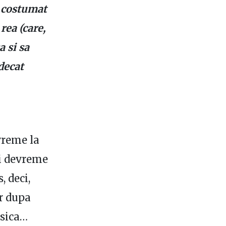
i costumat
 rea (care,
a si sa
decat
vreme la
ai devreme
 deci,
ar dupa
asica…