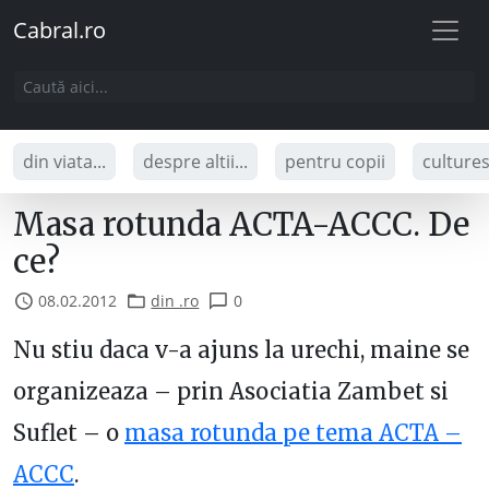
Cabral.ro
din viata...
despre altii...
pentru copii
culture
Masa rotunda ACTA-ACCC. De
ce?
08.02.2012
din .ro
0
Nu stiu daca v-a ajuns la urechi, maine se
organizeaza – prin Asociatia Zambet si
Suflet – o
masa rotunda pe tema ACTA –
ACCC
.