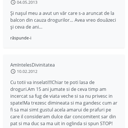
04.05.2013
Și nașul meu a avut un văr care s-a aruncat de la
balcon din cauza drogurilor… Avea vreo douăzeci
și ceva de ani…
răspunde-i
AmIntelesDivinitatea
10.02.2012
Cu totii va inselati!!!Chiar te poti lasa de
droguri.Am 15 ani jumate si de ceva timp am
incercat sa fug de viata veche si sa nu privesc in
spate!Ma trezesc dimineata si ma gandesc cum ar
fi sa mai simt gustul acela amarui de prafuri pe
care il consideram dulce dar concomitent sar din
pat si ma duc sa ma uit in oglinda si spun STOP!