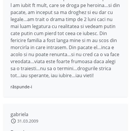
l am iubit ft mult, care se droga pe heroina…si din
pacate, am inceput sa ma droghez si eu dar cu
legale…am trait o drama timp de 2 luni caci nu
mai luam legatura cu realitatea si vedeam putin
cate putin cum pierd tot ceea ce iubesc. Din
fericire familia a fost langa mine si m au scos din
morcirla in care intrasem. Din pacate el…inca e
acolo si nu poate renunta…si nu cred ca o va face
vreodata…viata este foarte frumoasa daca alegi
sa o traiesti…nu sa o termini…drogurile strica
tot…iau sperante, iau iubire…iau vieti!
răspunde-i
gabriela
31.03.2009