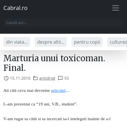
Cabral.ro
din viata...
despre altii...
pentru copii
culture
Marturia unui toxicoman.
Final.
15.11.2010
antidrog
55
Ati citit ceva mai devreme
articolul
…
L-am prezentat ca “19 ani, V.B., student”.
V-am rugat sa cititi si sa incercati sa-l intelegeti inainte de a-l