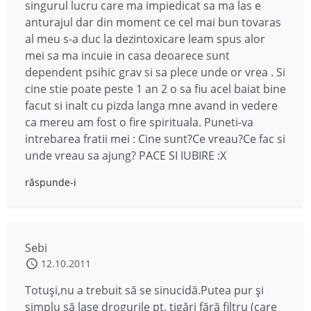
singurul lucru care ma impiedicat sa ma las e
anturajul dar din moment ce cel mai bun tovaras
al meu s-a duc la dezintoxicare leam spus alor
mei sa ma incuie in casa deoarece sunt
dependent psihic grav si sa plece unde or vrea . Si
cine stie poate peste 1 an 2 o sa fiu acel baiat bine
facut si inalt cu pizda langa mne avand in vedere
ca mereu am fost o fire spirituala. Puneti-va
intrebarea fratii mei : Cine sunt?Ce vreau?Ce fac si
unde vreau sa ajung? PACE SI IUBIRE :X
răspunde-i
Sebi
12.10.2011
Totuşi,nu a trebuit să se sinucidă.Putea pur şi
simplu să lase drogurile pt. ţigări fără filtru (care