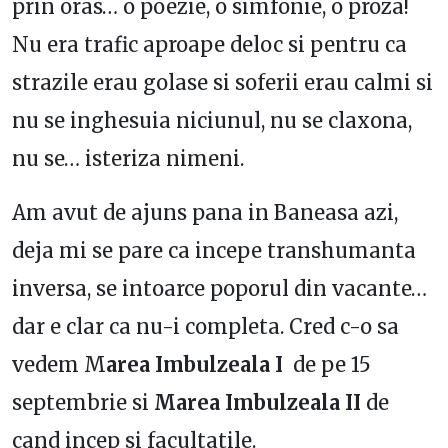
prin oras… o poezie, o simfonie, o proza!
Nu era trafic aproape deloc si pentru ca
strazile erau golase si soferii erau calmi si
nu se inghesuia niciunul, nu se claxona,
nu se… isteriza nimeni.
Am avut de ajuns pana in Baneasa azi,
deja mi se pare ca incepe transhumanta
inversa, se intoarce poporul din vacante…
dar e clar ca nu-i completa. Cred c-o sa
vedem M
area Imbulzeala I
de pe 15
septembrie si
Marea Imbulzeala II
de
cand incep si facultatile.