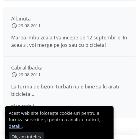
Albinuta
29.08.2011
Marea Imbulzeala I va incepe pe 12 septembrie! In
acea zi, voi merge pe jos sau cu bicicleta!
Cabral Ibacka
29.08.2011
La turma de bizoni turbati nu e bine sa le-arati
bicicleta…
răspunde-i
Acest web site folosește cookie-uri pentru a
furniza serviciile și pentru a analiza traficul,
detalii
.
Ok, am înțeles