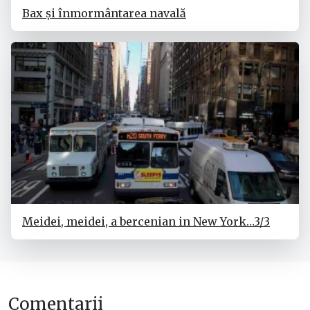
Bax și înmormântarea navală
Meidei, meidei, a bercenian in New York…3/3
Comentarii