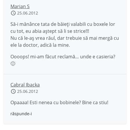
Marian S
25.06.2012
Să-i mănânce tata de băieţi valabili cu boxele lor
cu tot, eu abia aştept să li se strice!!!
Nu că le-aş vrea răul, dar trebuie să mai mergă cu
ele la doctor, adică la mine.
Oooops! mi-am făcut reclamă… unde e casieria?
🙂
Cabral Ibacka
25.06.2012
Opaaaa! Esti nenea cu bobinele? Bine ca stiu!
răspunde-i