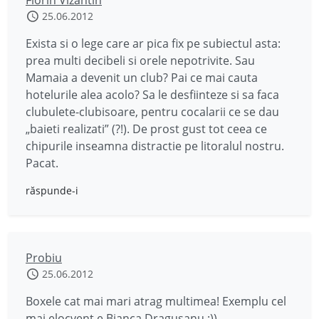
Florin Vizantin
25.06.2012
Exista si o lege care ar pica fix pe subiectul asta:
prea multi decibeli si orele nepotrivite. Sau
Mamaia a devenit un club? Pai ce mai cauta
hotelurile alea acolo? Sa le desfiinteze si sa faca
clubulete-clubisoare, pentru cocalarii ce se dau
„baieti realizati” (?!). De prost gust tot ceea ce
chipurile inseamna distractie pe litoralul nostru.
Pacat.
răspunde-i
Probiu
25.06.2012
Boxele cat mai mari atrag multimea! Exemplu cel
mai elocvent e Bianca Dragusanu :))