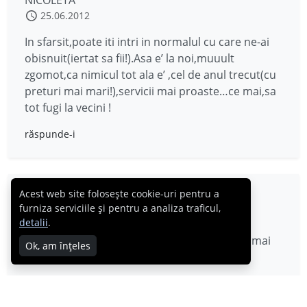
NICOLETA
25.06.2012
In sfarsit,poate iti intri in normalul cu care ne-ai
obisnuit(iertat sa fii!).Asa e’ la noi,muuult
zgomot,ca nimicul tot ala e’ ,cel de anul trecut(cu
preturi mai mari!),servicii mai proaste…ce mai,sa
tot fugi la vecini !
răspunde-i
Acest web site folosește cookie-uri pentru a
CostinC.info
furniza serviciile și pentru a analiza traficul,
25.06.2012
detalii
.
Păi cum altfel? Boxe cât mai mari, clienţi cât mai
Ok, am înțeles
mulţi… Sau cel puţin aşa au unii impresia.
răspunde-i