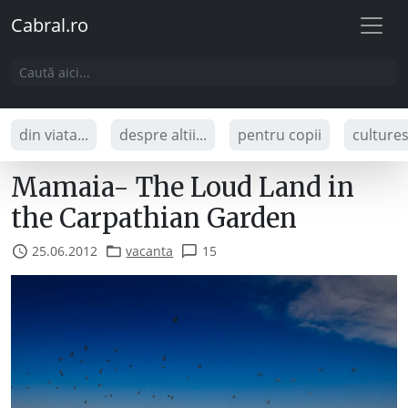
Cabral.ro
din viata...
despre altii...
pentru copii
culture
Mamaia- The Loud Land in
the Carpathian Garden
25.06.2012
vacanta
15