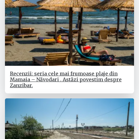
Recenzii: seria cele mai frumoase plaje din
Mamaia – Năvodari . Astăzi povestim despre
Zanzibar.