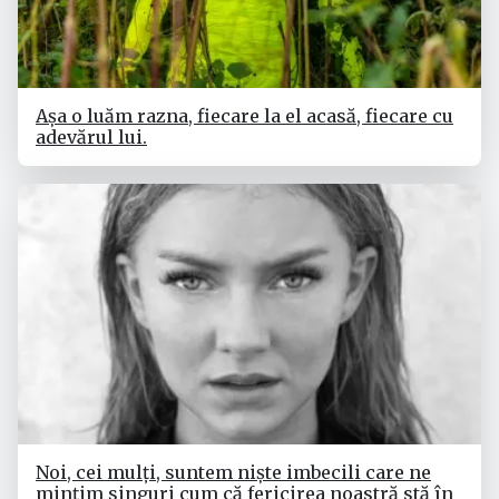
Așa o luăm razna, fiecare la el acasă, fiecare cu
adevărul lui.
Noi, cei mulți, suntem niște imbecili care ne
mințim singuri cum că fericirea noastră stă în