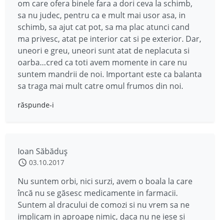
om care ofera binele fara a dori ceva la schimb,
sa nu judec, pentru ca e mult mai usor asa, in
schimb, sa ajut cat pot, sa ma plac atunci cand
ma privesc, atat pe interior cat si pe exterior. Dar,
uneori e greu, uneori sunt atat de neplacuta si
oarba…cred ca toti avem momente in care nu
suntem mandrii de noi. Important este ca balanta
sa traga mai mult catre omul frumos din noi.
răspunde-i
Ioan Săbăduș
03.10.2017
Nu suntem orbi, nici surzi, avem o boala la care
încă nu se găsesc medicamente in farmacii.
Suntem al dracului de comozi si nu vrem sa ne
implicam in aproape nimic, daca nu ne iese si