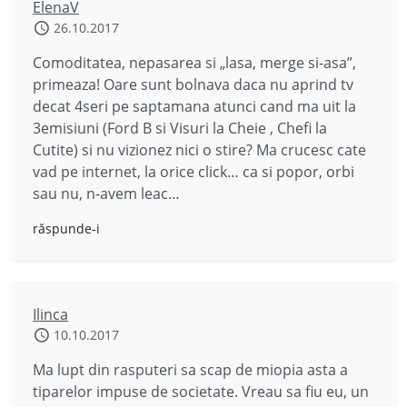
ElenaV
26.10.2017
Comoditatea, nepasarea si „lasa, merge si-asa”,
primeaza! Oare sunt bolnava daca nu aprind tv
decat 4seri pe saptamana atunci cand ma uit la
3emisiuni (Ford B si Visuri la Cheie , Chefi la
Cutite) si nu vizionez nici o stire? Ma crucesc cate
vad pe internet, la orice click… ca si popor, orbi
sau nu, n-avem leac…
răspunde-i
Ilinca
10.10.2017
Ma lupt din rasputeri sa scap de miopia asta a
tiparelor impuse de societate. Vreau sa fiu eu, un