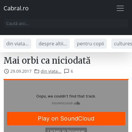
Cabral.ro
din viata...
despre altii...
pentru copii
culture
Mai orbi ca niciodată
29.09.2017
din viata...
6