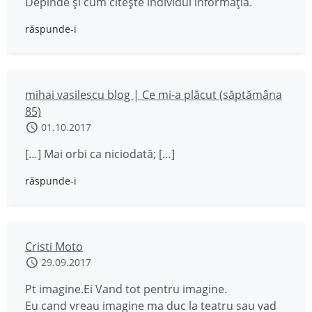
Depinde și cum citește individul informația.
răspunde-i
mihai vasilescu blog | Ce mi-a plăcut (săptămâna
85)
01.10.2017
[…] Mai orbi ca niciodată; […]
răspunde-i
Cristi Moto
29.09.2017
Pt imagine.Ei Vand tot pentru imagine.
Eu cand vreau imagine ma duc la teatru sau vad