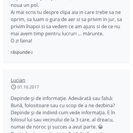
noua un pol.
Ai mai scris tu despre clipa aia in care trebe sa ne
oprim, sa luam o gura de aer si sa privim in jur, sa
privim înapoi si sa vedem ce am ajuns si de ce nu
mai avem timp pentru lucruri … mărunte.
O zi faina!
răspunde-i
Lucian
01.10.2017
Depinde și de informație. Adevărată sau falsă:
Bună, folositoare sau cu scop de a ne dezbina?
Depinde și de individ cum vede informația. E în
folosul lui sau vecinului de la 3 care, al dreacu,
numai de noroc și succes a avut parte. 😀