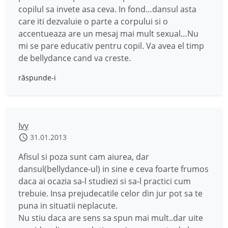
copilul sa invete asa ceva. In fond…dansul asta
care iti dezvaluie o parte a corpului si o
accentueaza are un mesaj mai mult sexual…Nu
mi se pare educativ pentru copil. Va avea el timp
de bellydance cand va creste.
răspunde-i
Ivy
31.01.2013
Afisul si poza sunt cam aiurea, dar
dansul(bellydance-ul) in sine e ceva foarte frumos
daca ai ocazia sa-l studiezi si sa-l practici cum
trebuie. Insa prejudecatile celor din jur pot sa te
puna in situatii neplacute.
Nu stiu daca are sens sa spun mai mult..dar uite