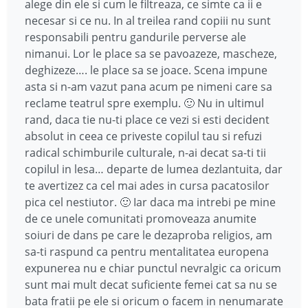
alege din ele si cum le filtreaza, ce simte ca ii e
necesar si ce nu. In al treilea rand copiii nu sunt
responsabili pentru gandurile perverse ale
nimanui. Lor le place sa se pavoazeze, mascheze,
deghizeze…. le place sa se joace. Scena impune
asta si n-am vazut pana acum pe nimeni care sa
reclame teatrul spre exemplu. 🙂 Nu in ultimul
rand, daca tie nu-ti place ce vezi si esti decident
absolut in ceea ce priveste copilul tau si refuzi
radical schimburile culturale, n-ai decat sa-ti tii
copilul in lesa… departe de lumea dezlantuita, dar
te avertizez ca cel mai ades in cursa pacatosilor
pica cel nestiutor. 🙂 Iar daca ma intrebi pe mine
de ce unele comunitati promoveaza anumite
soiuri de dans pe care le dezaproba religios, am
sa-ti raspund ca pentru mentalitatea europena
expunerea nu e chiar punctul nevralgic ca oricum
sunt mai mult decat suficiente femei cat sa nu se
bata fratii pe ele si oricum o facem in nenumarate