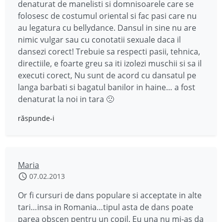
denaturat de manelisti si domnisoarele care se
folosesc de costumul oriental si fac pasi care nu
au legatura cu bellydance. Dansul in sine nu are
nimic vulgar sau cu conotatii sexuale daca il
dansezi corect! Trebuie sa respecti pasii, tehnica,
directiile, e foarte greu sa iti izolezi muschii si sa il
executi corect, Nu sunt de acord cu dansatul pe
langa barbati si bagatul banilor in haine… a fost
denaturat la noi in tara 🙁
răspunde-i
Maria
07.02.2013
Or fi cursuri de dans populare si acceptate in alte
tari…insa in Romania…tipul asta de dans poate
parea obscen pentru un copil. Eu una nu mi-as da