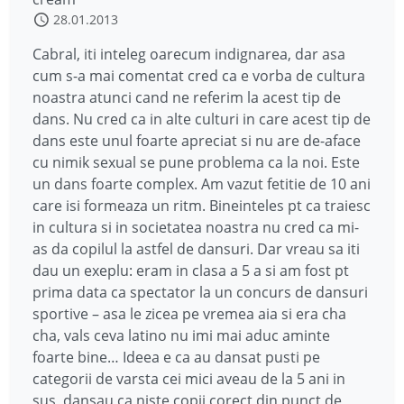
28.01.2013
Cabral, iti inteleg oarecum indignarea, dar asa
cum s-a mai comentat cred ca e vorba de cultura
noastra atunci cand ne referim la acest tip de
dans. Nu cred ca in alte culturi in care acest tip de
dans este unul foarte apreciat si nu are de-aface
cu nimik sexual se pune problema ca la noi. Este
un dans foarte complex. Am vazut fetitie de 10 ani
care isi formeaza un ritm. Bineinteles pt ca traiesc
in cultura si in societatea noastra nu cred ca mi-
as da copilul la astfel de dansuri. Dar vreau sa iti
dau un exeplu: eram in clasa a 5 a si am fost pt
prima data ca spectator la un concurs de dansuri
sportive – asa le zicea pe vremea aia si era cha
cha, vals ceva latino nu imi mai aduc aminte
foarte bine… Ideea e ca au dansat pusti pe
categorii de varsta cei mici aveau de la 5 ani in
sus, dansau ca niste copii corect din punct de