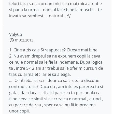
feluri fara sa-i acordam nici cea mai mica atentie
si pana la urma… dansul face bine la muschi… te
invata sa zambesti… natural… 🙂
ValyCo
01.02.2013
1. Cine a zis ca e Streaptease? Citeste mai bine
2. Nu avem dreptul sa ne expunem copii la ceva
ce nu e normal sa le fie la indemana. Dupa logica
ta , intre 5-12 ani ar trebui sa le oferim cursuri de
tras cu arma etc iar ei sa aleaga.
…. O intrebare: scrii doar ca sa creezi o discutie
contradictorie? Daca da , am inteles parerea ta si
gata , dar daca scrii aici parerea ta personala ca
fiind ceea ce simti si ce crezi ca e normal , atunci ,
cu parere de rau , sper ca sa nu fii in preajma
unor copii.