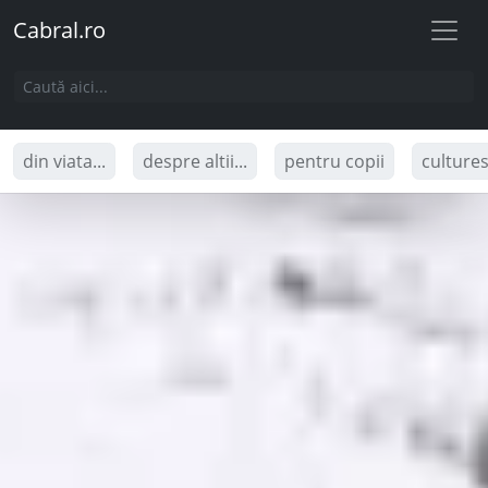
Cabral.ro
din viata...
despre altii...
pentru copii
culture