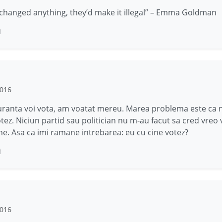
g changed anything, they’d make it illegal” – Emma Goldman
i
2016
uranta voi vota, am voatat mereu. Marea problema este ca 
otez. Niciun partid sau politician nu m-au facut sa cred vreo 
e. Asa ca imi ramane intrebarea: eu cu cine votez?
i
2016