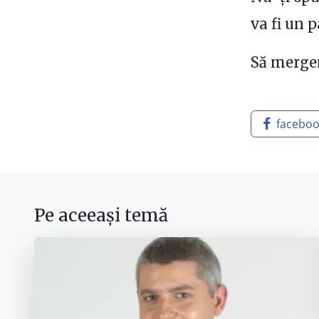
va fi un 
Să mergem
facebo
Pe aceeași temă