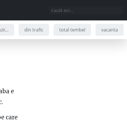
ii...
din trafic
total tembel
vacanta
aba e
c.
pe care