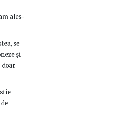
-am ales-
tea, se
oneze și
u doar
estie
 de