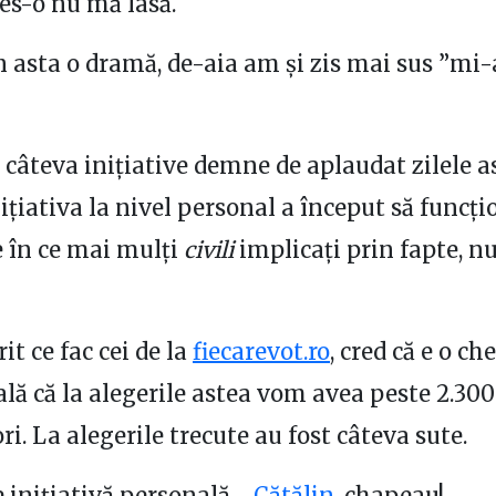
s-o nu mă lasă.
n asta o dramă, de-aia am și zis mai sus ”mi
câteva inițiative demne de aplaudat zilele as
nițiativa la nivel personal a început să funcți
e în ce mai mulți
civili
implicați prin fapte, n
t ce fac cei de la
fiecarevot.ro
, cred că e o ch
ă că la alegerile astea vom avea peste 2.300
i. La alegerile trecute au fost câteva sute.
 inițiativă personală…
Cătălin
, chapeau!