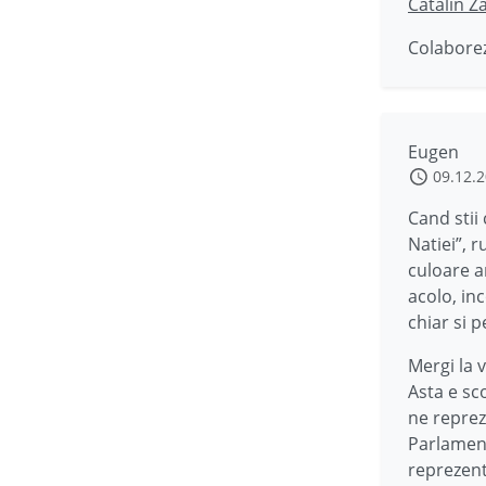
Catalin Z
Colaborez
Eugen
09.12.
Cand stii 
Natiei”, r
culoare ar
acolo, in
chiar si 
Mergi la 
Asta e sc
ne reprez
Parlament
reprezent