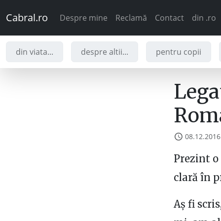
Cabral.ro
Despre mine
Reclamă
Contact
din .ro
din viata...
despre altii...
pentru copii
Legat
Rom
08.12.2016
Prezint o
clară în p
Aș fi scri