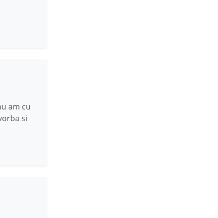
nu am cu
vorba si