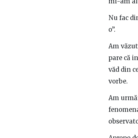
mi-am ale
Nu fac di
o”.
Am văzut 
pare că i
văd din c
vorbe.
Am urmări
fenomenal
observator
Apropo de