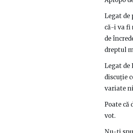
Legat de 
că-i va f
de încred
dreptul m
Legat de 
discuție c
variate ni
Poate că 
vot.
Nu-ți spu