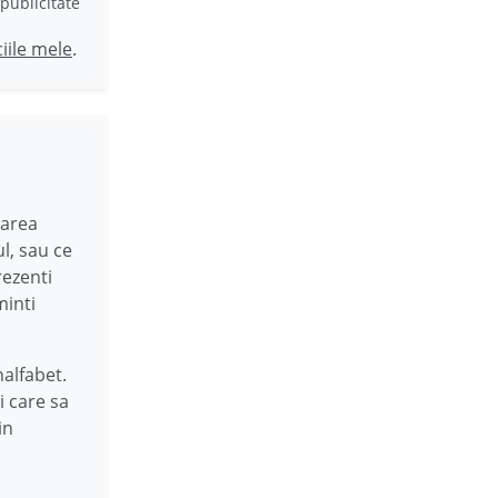
publicitate
ciile mele
.
tarea
ul, sau ce
rezenti
minti
nalfabet.
 care sa
in