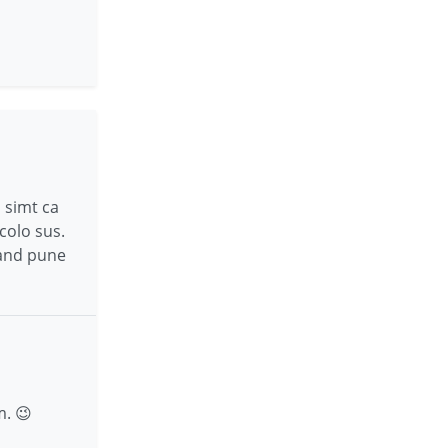
a simt ca
colo sus.
 cand pune
m. 😉