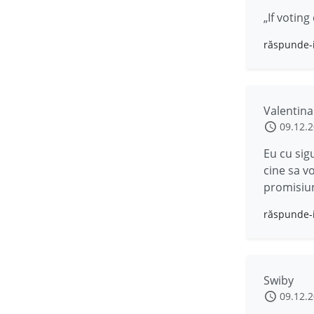
„If votin
răspunde-
Valentina
09.12.
Eu cu sig
cine sa v
promisiun
răspunde-
Swiby
09.12.