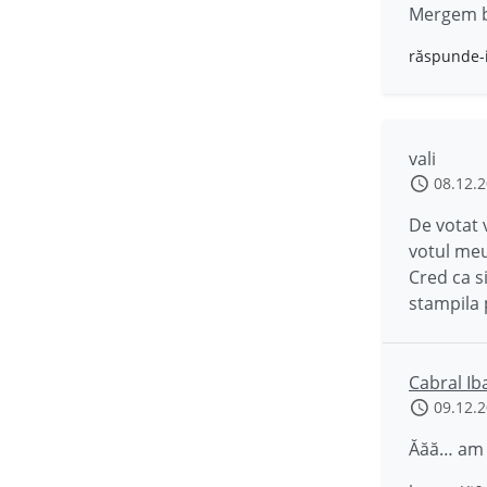
Mergem b
răspunde-
vali
08.12.
De votat 
votul meu
Cred ca s
stampila p
Cabral Ib
09.12.
Ăăă… am o