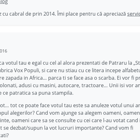
ălog
 cu cabral de prin 2014. Îmi place pentru că apreciază
servi
2016
ca votul tau e egal cu cel al alora prezentati de Patraru la „S
ubrica Vox Populi, si care nu stiau cu ce litera incepe alfabet
e zapada in Africa… parca ti se face asa o scarba. Ei vor fi p
colonati, adusi cu masini, autocare, tractoare… Unii isi vor a
pe ce patratica sa puna stampila.
vot… tot ce poate face votul tau este sa anuleze votul unui a
opul alegerilor? Cand vom ajunge sa alegem oameni, oameni
inte, oameni care sa se consulte cu cei care l-au votat cand 
 se dezbat/supun la vot lucruri importante? Cand vom fi
ati?