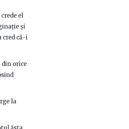
 crede el
ginație și
 cred că-i
din orice
osind
rge la
tul ăsta