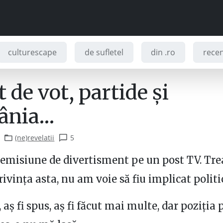
culturescape
de sufletel
din .ro
recenz
 de vot, partide și
ânia…
(ne)revelatii
5
 emisiune de divertisment pe un post TV. Tre
rivința asta, nu am voie să fiu implicat politi
s, aș fi spus, aș fi făcut mai multe, dar poziția 