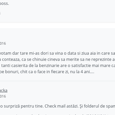
oss.
i
2016
votam dar tare mi-as dori sa vina o data si ziua aia in care s
 conteaza, ca se chinuie cineva sa merite sa ne reprezinte a
i tanti casierita de la benzinarie are o satisfactie mai mare
e bonuri, chit ca o face in fiecare zi, nu la 4 ani….
acka
2016
 surpriză pentru tine. Check mail astăzi. Și folderul de spa