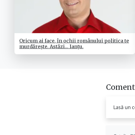
Oricum ai face, în ochii românului politica te
murdărește. Astăzi… Ianțu.
Comenta
Lasă un c