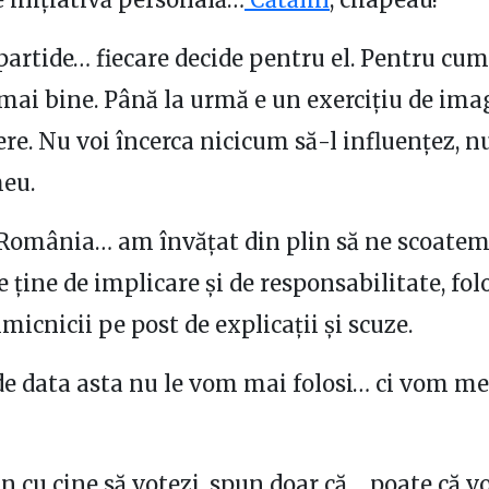
partide… fiecare decide pentru el. Pentru cum
i mai bine. Până la urmă e un exercițiu de ima
ere. Nu voi încerca nicicum să-l influențez, nu
eu.
România… am învățat din plin să ne scoatem 
e ține de implicare și de responsabilitate, fol
micnicii pe post de explicații și scuze.
de data asta nu le vom mai folosi… ci vom me
n cu cine să votezi, spun doar că… poate că vo