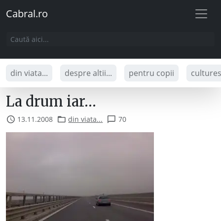
Cabral.ro
din viata...
despre altii...
pentru copii
culture
La drum iar…
13.11.2008
din viata...
70