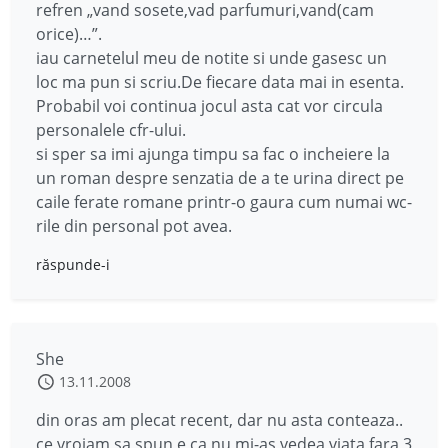
refren „vand sosete,vad parfumuri,vand(cam
orice)…”.
iau carnetelul meu de notite si unde gasesc un
loc ma pun si scriu.De fiecare data mai in esenta.
Probabil voi continua jocul asta cat vor circula
personalele cfr-ului.
si sper sa imi ajunga timpu sa fac o incheiere la
un roman despre senzatia de a te urina direct pe
caile ferate romane printr-o gaura cum numai wc-
rile din personal pot avea.
răspunde-i
She
13.11.2008
din oras am plecat recent, dar nu asta conteaza..
ce vroiam sa spun e ca nu mi-as vedea viata fara 3