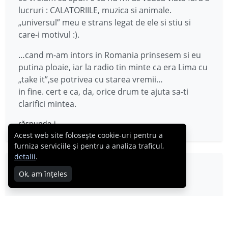
lucruri : CALATORIILE, muzica si animale.
„universul” meu e strans legat de ele si stiu si
care-i motivul :).
…cand m-am intors in Romania prinsesem si eu
putina ploaie, iar la radio tin minte ca era Lima cu
„take it”,se potrivea cu starea vremii…
in fine. cert e ca, da, orice drum te ajuta sa-ti
clarifici mintea.
răspunde-i
Acest web site folosește cookie-uri pentru a
furniza serviciile și pentru a analiza traficul,
detalii
.
Kriss
Ok, am înțeles
13.11.2008
hmmm, in septembrie in perioada cand a fost
Ravasitul oilor la Bran…faina iesire!