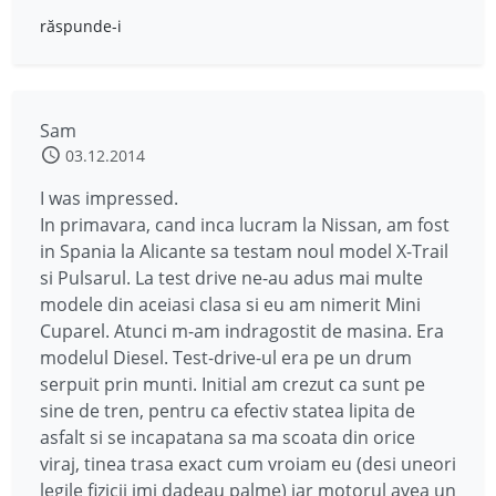
răspunde-i
Sam
03.12.2014
I was impressed.
In primavara, cand inca lucram la Nissan, am fost
in Spania la Alicante sa testam noul model X-Trail
si Pulsarul. La test drive ne-au adus mai multe
modele din aceiasi clasa si eu am nimerit Mini
Cuparel. Atunci m-am indragostit de masina. Era
modelul Diesel. Test-drive-ul era pe un drum
serpuit prin munti. Initial am crezut ca sunt pe
sine de tren, pentru ca efectiv statea lipita de
asfalt si se incapatana sa ma scoata din orice
viraj, tinea trasa exact cum vroiam eu (desi uneori
legile fizicii imi dadeau palme) iar motorul avea un