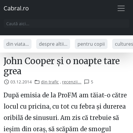
Cabral.ro
din viata...
despre altii...
pentru copii
culture
John Cooper și o noapte tare
grea
03.12.2014
din trafic
,
recenzii...
5
După emisia de la ProFM am tăiat-o către
locul cu pricina, cu tot cu febra și durerea
oribilă de sinusuri. Am zis că trebuie să
ieșim din oraș, să scăpăm de smogul