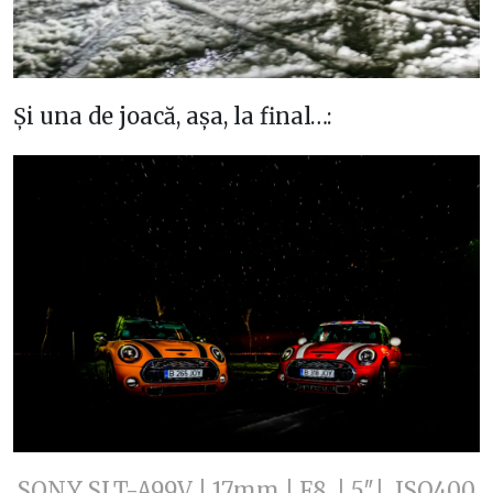
Și una de joacă, așa, la final…:
SONY SLT-A99V | 17mm | F8 | 5″| ISO400