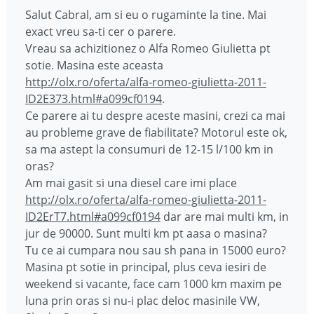
Salut Cabral, am si eu o rugaminte la tine. Mai
exact vreu sa-ti cer o parere.
Vreau sa achizitionez o Alfa Romeo Giulietta pt
sotie. Masina este aceasta
http://olx.ro/oferta/alfa-romeo-giulietta-2011-
ID2E373.html#a099cf0194
.
Ce parere ai tu despre aceste masini, crezi ca mai
au probleme grave de fiabilitate? Motorul este ok,
sa ma astept la consumuri de 12-15 l/100 km in
oras?
Am mai gasit si una diesel care imi place
http://olx.ro/oferta/alfa-romeo-giulietta-2011-
ID2ErT7.html#a099cf0194
dar are mai multi km, in
jur de 90000. Sunt multi km pt aasa o masina?
Tu ce ai cumpara nou sau sh pana in 15000 euro?
Masina pt sotie in principal, plus ceva iesiri de
weekend si vacante, face cam 1000 km maxim pe
luna prin oras si nu-i plac deloc masinile VW,