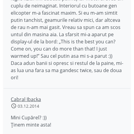
cuplu de neimaginat. Interiorul cu butoane gen
elicopter m-a fascinat maxim. Si eu m-am simtit
putin tanchist, geamurile relativ mici, dar altceva
de rau n-am mai gasit. Vreau sa spun ca am scos
untul din masina aia. La sfarsit mi-a aparut pe
display-ul de la bord: „This is the best you can?
Come on, you can do more than that! I just
warmed up!” Sau cel putin asa mi s-a parut :))
Daca adun banii si opresc si restul de la paine, mi-
as lua una fara sa ma gandesc twice, sau de doua
ori!
Cabral Ibacka
03.12.2014
Mini Cupărel? :))
Ținem minte asta!