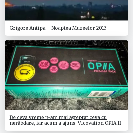
Grigore Antipa – Noaptea Muzeelor 2013
De ceva vreme n-am mai așteptat ceva cu
nerăbdare, iar acum a ajuns: Vicovation OPIA II