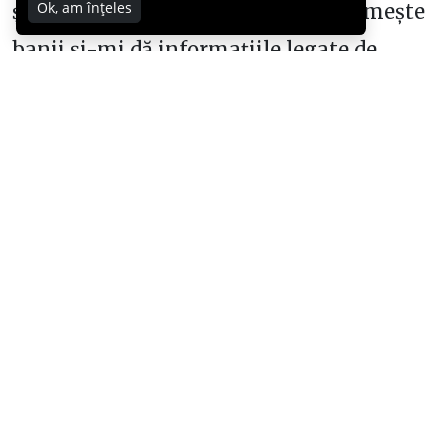
Ok, am înțeles
și cel care iese din random.org… primește
banii și-mi dă informațiile legate de
rapiditate. SPER să nu-mi iau țeapă! :))
Hai, repejor, nu țin lista deschisă mult, că
se-adună lume prea multă și e greu de
gestionat apoi.
*rapiditatea și gratuitatea nu sunt
simultane. Adică eu voi testa acum
serviciul de 30 de minute, care nu e