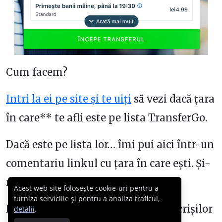
Cum facem?
Intri la ei pe site și te uiți
să vezi dacă țara
în care** te afli este pe lista TransferGo.
Dacă este pe lista lor… îmi pui aici într-un
comentariu linkul cu țara în care ești. Și-
mi spui că te bagi.
Acest web site folosește cookie-uri pentru a
furniza serviciile și pentru a analiza traficul,
Eu fac o listă simplă cu numele înscrișilor
detalii
.