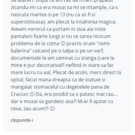
zicandu-mi ca era musai sa mi se intample, ca-s
nascuta martea si pe 13 (nu ca as fi si
superstitioasa), am plecat la intalnirea magica.
Aveam norocul ca purtam in ziua aia niste
pantaloni foarte lungi si nu se zarea nicicum
problema de la cizma 🙂 practic eram ”semi-
balerina” calcand pe o talpa si pe un varf,
documentele le-am semnat cu stanga (care la
mine e pur decorativa!!! nefiind in stare sa fac
mare lucru cu ea). Plecat de acolo, mers direct la
spital, facut mana dreapta ca de statuie si
mangaiat stomacelul cu degetelele pana de
Craciun 🙂 Da, era posibil sa o patesc mai rau…
dar e musai sa gandesc asa?! M-ar fi ajutat cu
ceva, zau acum?! 🙂
răspunde-i