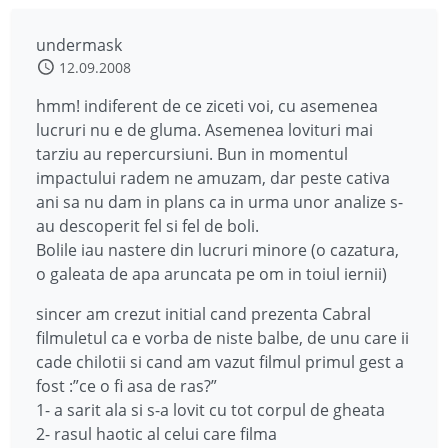
undermask
12.09.2008
hmm! indiferent de ce ziceti voi, cu asemenea
lucruri nu e de gluma. Asemenea lovituri mai
tarziu au repercursiuni. Bun in momentul
impactului radem ne amuzam, dar peste cativa
ani sa nu dam in plans ca in urma unor analize s-
au descoperit fel si fel de boli.
Bolile iau nastere din lucruri minore (o cazatura,
o galeata de apa aruncata pe om in toiul iernii)
sincer am crezut initial cand prezenta Cabral
filmuletul ca e vorba de niste balbe, de unu care ii
cade chilotii si cand am vazut filmul primul gest a
fost :”ce o fi asa de ras?”
1- a sarit ala si s-a lovit cu tot corpul de gheata
2- rasul haotic al celui care filma