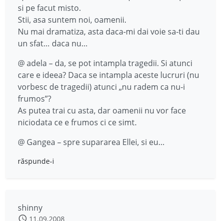
si pe facut misto.
Stii, asa suntem noi, oamenii.
Nu mai dramatiza, asta daca-mi dai voie sa-ti dau
un sfat… daca nu…
@ adela – da, se pot intampla tragedii. Si atunci
care e ideea? Daca se intampla aceste lucruri (nu
vorbesc de tragedii) atunci „nu radem ca nu-i
frumos”?
As putea trai cu asta, dar oamenii nu vor face
niciodata ce e frumos ci ce simt.
@ Gangea – spre supararea Ellei, si eu…
răspunde-i
shinny
11.09.2008