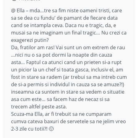
@ Ella – mda…tre sa fim niste oameni tristi, care
sa se dea cu fundu’ de pamant de fiecare data
cand se intampla ceva. Daca nu e tragic, da, e
musai sa ne imaginam un final tragic… Nu crezi ca
exagerezi putin?
Da, fratilor am ras! Vai sunt un om extrem de rau
…nici nu o sa pot dormi la noapte din cauza
asta… Faptul ca atunci cand un prieten si-a rupt
un picior la un chef si toata gasca, inclusiv el, am
fost in stare sa radem (ar trebui sa ma intreb cum
de si-a permis si individul in cauza sa se amuze?!)
inseamna ca suntem in stare sa vedem o situatie
asa cum este… sa facem haz de necaz si sa
trecem altfel peste asta.
Scuza-ma Ella, ar fi trebuit sa ne cumparam
cumva cateva baxuri de servetele sa ne jelim vreo
2-3 zile cu totii?! 🙂