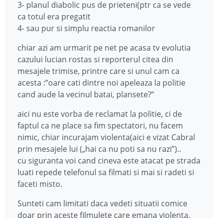
3- planul diabolic pus de prieteni(ptr ca se vede
ca totul era pregatit
4- sau pur si simplu reactia romanilor
chiar azi am urmarit pe net pe acasa tv evolutia
cazului lucian rostas si reporterul citea din
mesajele trimise, printre care si unul cam ca
acesta :”oare cati dintre noi apeleaza la politie
cand aude la vecinul batai, plansete?”
aici nu este vorba de reclamat la politie, ci de
faptul ca ne place sa fim spectatori, nu facem
nimic, chiar incurajam violenta(aici e vizat Cabral
prin mesajele lui („hai ca nu poti sa nu razi”)..
cu siguranta voi cand cineva este atacat pe strada
luati repede telefonul sa filmati si mai si radeti si
faceti misto.
Sunteti cam limitati daca vedeti situatii comice
doar prin aceste filmulete care emana violenta.