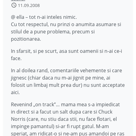
11.09.2008
@ ella – tot n-ai inteles nimic.
Cu tot respectul, nu prinzi o anumita asumare si
stilul de a pune problema, precum si
pozitionarea.
In sfarsit, si pe scurt, asa sunt oamenii si n-ai ce-i
face.
In al doilea rand, comentariile vehemente si care
jignesc (chiar daca nu m-ai jignit pe mine, ai
folosit un limbaj mult prea dur) nu sunt acceptate
aici.
Revenind „on track”… mama mea s-a impiedicat
in direct si a facut un salt dupa care si Chuck
Norris (care, nu stiu daca stii, nu face flotari, el
impinge pamantul) si-ar fi rupt gatul. M-am
speriat, am ridicat-o si ne-am pus amandoi pe ras