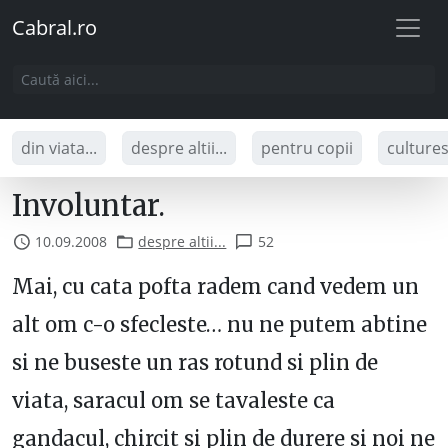
Cabral.ro
din viata...
despre altii...
pentru copii
culture
Involuntar.
10.09.2008
despre altii...
52
Mai, cu cata pofta radem cand vedem un
alt om c-o sfecleste… nu ne putem abtine
si ne buseste un ras rotund si plin de
viata, saracul om se tavaleste ca
gandacul, chircit si plin de durere si noi ne