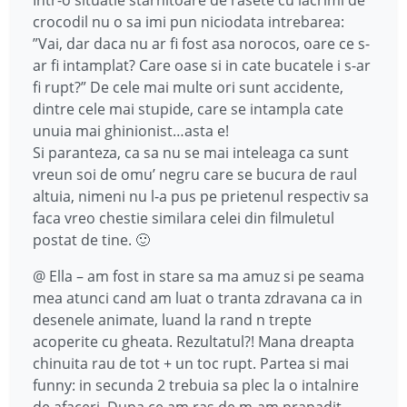
crocodil nu o sa imi pun niciodata intrebarea:
”Vai, dar daca nu ar fi fost asa norocos, oare ce s-
ar fi intamplat? Care oase si in cate bucatele i s-ar
fi rupt?” De cele mai multe ori sunt accidente,
dintre cele mai stupide, care se intampla cate
unuia mai ghinionist…asta e!
Si paranteza, ca sa nu se mai inteleaga ca sunt
vreun soi de omu’ negru care se bucura de raul
altuia, nimeni nu l-a pus pe prietenul respectiv sa
faca vreo chestie similara celei din filmuletul
postat de tine. 🙂
@ Ella – am fost in stare sa ma amuz si pe seama
mea atunci cand am luat o tranta zdravana ca in
desenele animate, luand la rand n trepte
acoperite cu gheata. Rezultatul?! Mana dreapta
chinuita rau de tot + un toc rupt. Partea si mai
funny: in secunda 2 trebuia sa plec la o intalnire
de afaceri. Dupa ce am ras de m-am prapadit