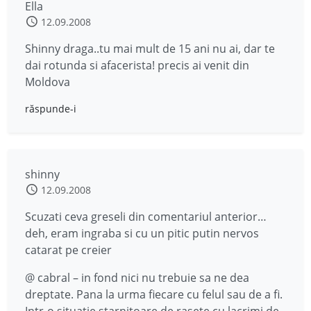
Ella
12.09.2008
Shinny draga..tu mai mult de 15 ani nu ai, dar te
dai rotunda si afacerista! precis ai venit din
Moldova
răspunde-i
shinny
12.09.2008
Scuzati ceva greseli din comentariul anterior…
deh, eram ingraba si cu un pitic putin nervos
catarat pe creier
@ cabral – in fond nici nu trebuie sa ne dea
dreptate. Pana la urma fiecare cu felul sau de a fi.
Intr-o situatie starnitoare de rasete cu lacrimi de