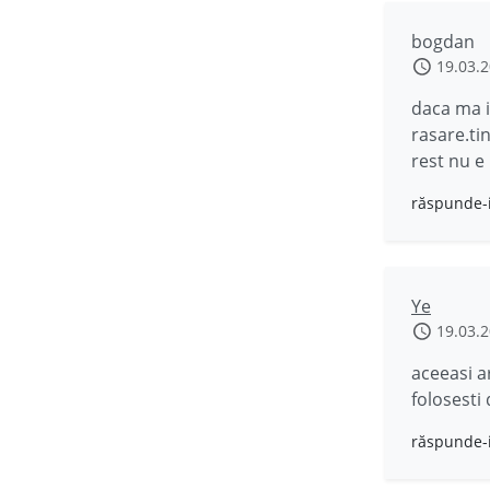
bogdan
19.03.
daca ma i
rasare.ti
rest nu e 
răspunde-
Ye
19.03.
aceeasi ar
folosesti 
răspunde-