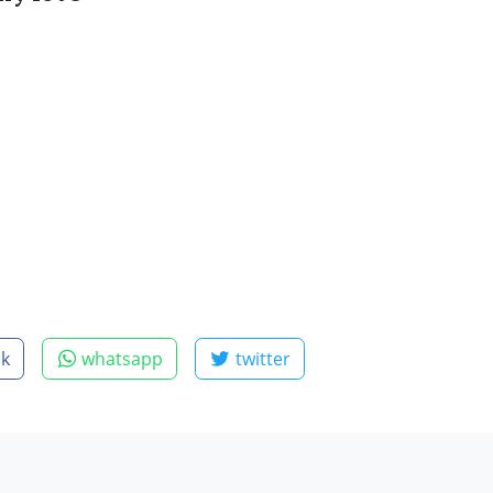
ok
whatsapp
twitter