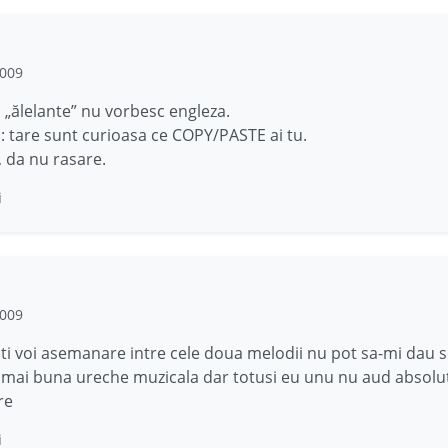
2009
„ălelante” nu vorbesc engleza.
 tare sunt curioasa ce COPY/PASTE ai tu.
 da nu rasare.
i
2009
ti voi asemanare intre cele doua melodii nu pot sa-mi dau
mai buna ureche muzicala dar totusi eu unu nu aud absolut
re
i