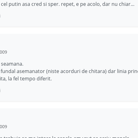
 cel putin asa cred si sper. repet, e pe acolo, dar nu chiar…
i
2009
 seamana.
 fundal asemanator (niste acorduri de chitara) dar linia prin
ita, la fel tempo diferit.
i
2009