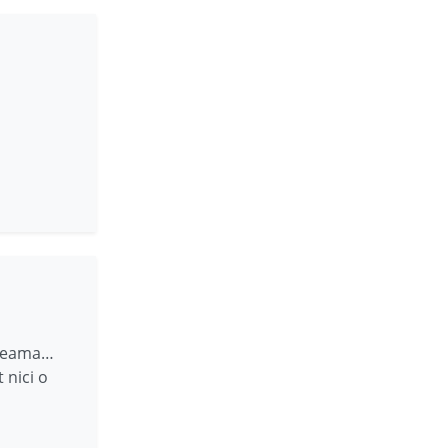
 seama…
 nici o