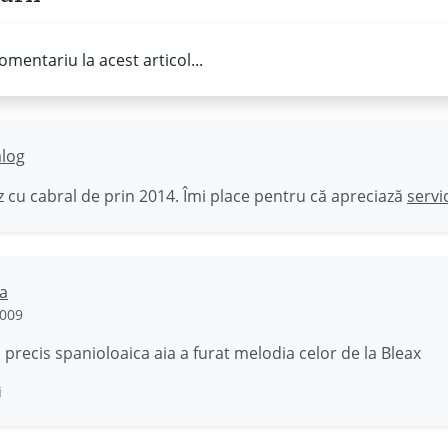
omentariu la acest articol...
ălog
 cu cabral de prin 2014. Îmi place pentru că apreciază
servi
a
2009
precis spanioloaica aia a furat melodia celor de la Bleax
i