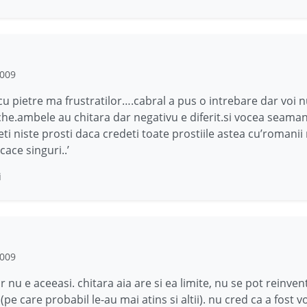
2009
i cu pietre ma frustratilor….cabral a pus o intrebare dar voi 
che.ambele au chitara dar negativu e diferit.si vocea seama
eti niste prosti daca credeti toate prostiile astea cu’romanii 
 cace singuri..’
i
2009
 nu e aceeasi. chitara aia are si ea limite, nu se pot reinventa
pe care probabil le-au mai atins si altii). nu cred ca a fost 