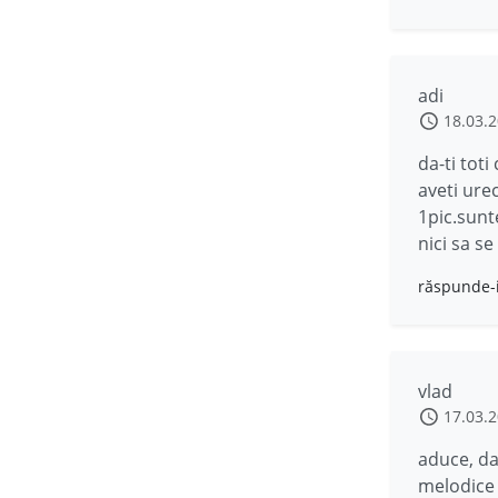
adi
18.03.
da-ti tot
aveti ure
1pic.sunt
nici sa se
răspunde-
vlad
17.03.
aduce, dar
melodice (