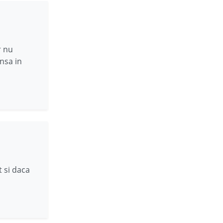
r nu
nsa in
t si daca