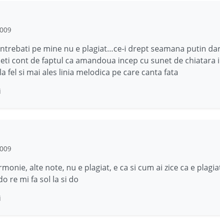
2009
ntrebati pe mine nu e plagiat…ce-i drept seamana putin da
neti cont de faptul ca amandoua incep cu sunet de chiatara i
la fel si mai ales linia melodica pe care canta fata
i
2009
monie, alte note, nu e plagiat, e ca si cum ai zice ca e plagia
do re mi fa sol la si do
i