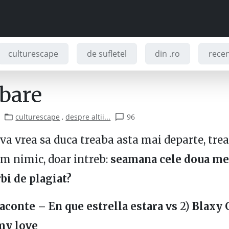
culturescape
de sufletel
din .ro
recenz
ebare
culturescape
,
despre altii...
96
va vrea sa duca treaba asta mai departe, tre
rm nimic, doar intreb:
seamana cele doua mel
bi de plagiat?
conte – En que estrella estara vs
2)
Blaxy G
my love