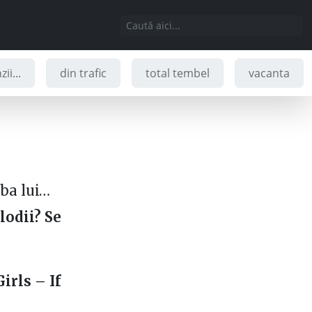
ii...
din trafic
total tembel
vacanta
aba lui…
odii? Se
irls – If