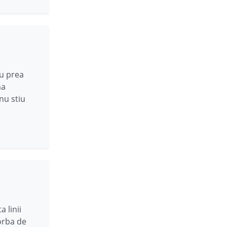
nu prea
na
nu stiu
 linii
vorba de