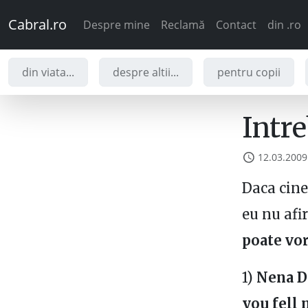
Cabral.ro
Despre mine
Reclamă
Contact
din .ro
din viata...
despre altii...
pentru copii
Intr
12.03.2009
Daca cine
eu nu afi
poate vor
1)
Nena Da
you fell 