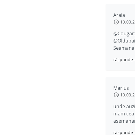
Araia
19.03.
@Cougar: 
@Oldupai:
Seamana,
răspunde-
Marius
19.03.
unde auzi
n-am cea 
asemana
răspunde-