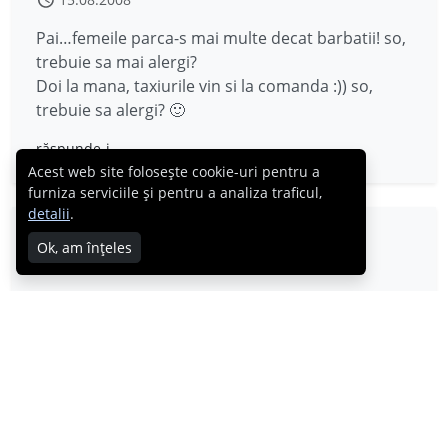
Pai…femeile parca-s mai multe decat barbatii! so,
trebuie sa mai alergi?
Doi la mana, taxiurile vin si la comanda :)) so,
trebuie sa alergi? 🙂
răspunde-i
Acest web site folosește cookie-uri pentru a
furniza serviciile și pentru a analiza traficul,
detalii
.
cabral.ro &raquo; Marie, la multi ani fata!
Ok, am înțeles
15.08.2008
[…] zambeste si daca nu esti ok pe partea aia da
din mana si opreste un taxi! Postat in > despre
[…]
răspunde-i