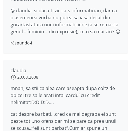
@ claudia: si daca-ti zic ca-s informatician, dar ca
o asemenea vorba nu putea sa iasa decat din
gura/tastatura unei informaticiene (a se remarca
genul – feminin – din expresie), ce-o sa mai zici? 😛
răspunde-i
claudia
20.08.2008
mnah, sa stii ca alea care aseapta dupa coltz de
obicei tre sa le arati intai cardu’ cu credit
nelimitat:D:D:D:D….
cat despre barbati…cred ca mai degraba ei sunt
peste tot…no ofens dar mi se pare ca prea unuii
se scuza..:”eii sunt barbat”.Cum ar spune un