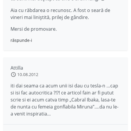
Aia cu răbdarea o recunosc. A fost o seară de
vineri mai liniștită, prilej de gândire.
Mersi de promovare.
răspunde-i
Attilla
10.08.2012
iti dai seama ca acum unii isi dau cu tesla-n …cap
si isi fac autocritica ?!?! ce articol fain ar fi putut
scrie si ei acum catva timp „Cabral Ibaka, lasa-te
de nunta cu femeia gonflabila Miruna”….da nu le-
a venit inspiratia…