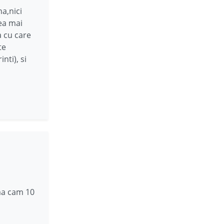
a,nici
cea mai
a cu care
te
nti), si
oma cam 10