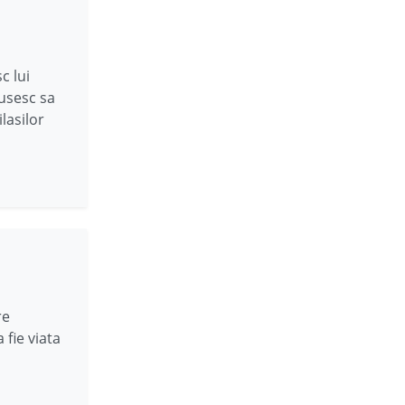
c lui
eusesc sa
lasilor
re
 fie viata