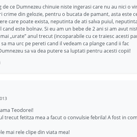
g de ce Dumnezeu chinuie niste ingerasi care nu au nici o vin
tiri crime din gelozie, pentru o bucata de pamant, asta este 
re care poate exista, neputinta de ati salva puiul, neputint
 el cand este bolnav. Si eu am un bebe de 2 ani si am avut nis
ai „urate” anul trecut (incoparabile cu ce traiesc acesti pari
 sa ma urc pe pereti cand il vedeam ca plange cand ii fac
e.Dumnezeu sa va dea putere sa luptati pentru acesti copii!
i
2013
rama Teodorei!
ul trecut fetitza mea a facut o convulsie febrila! A fost in c
le mai rele clipe din viata mea!