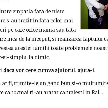
intre empatia fata de niste
re s-au trezit in fata celor mai
ri pe care orice mama sau tata
are inca de la inceput, si realizarea faptului c
estea acestei familii toate problemele noast
r-si-simplu, la nimic.
Si daca vor cere cumva ajutorul, ajuta-i.
m ar fi, trimite-le un gand bun si-o multumire
 ca tocmai ti-au aratat ca traiesti in Rai…