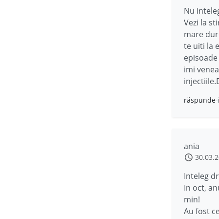
Nu intele
Vezi la s
mare dure
te uiti la
episoade m
imi venea
injectiil
răspunde-
ania
30.03.
Inteleg d
In oct, an
min!
Au fost ce