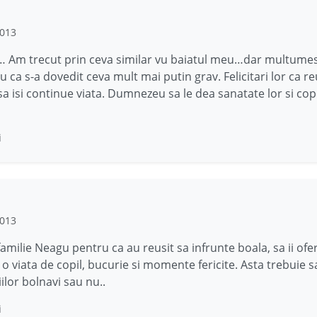
2013
… Am trecut prin ceva similar vu baiatul meu…dar multumes
ca s-a dovedit ceva mult mai putin grav. Felicitari lor ca r
i sa isi continue viata. Dumnezeu sa le dea sanatate lor si copi
i
2013
 familie Neagu pentru ca au reusit sa infrunte boala, sa ii ofe
o viata de copil, bucurie si momente fericite. Asta trebuie sa
iilor bolnavi sau nu..
i