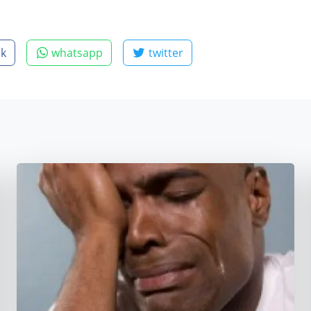
ok
whatsapp
twitter