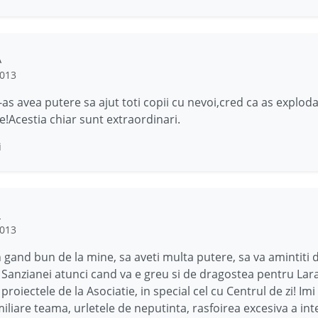
A
2013
as avea putere sa ajut toti copii cu nevoi,cred ca as explod
!Acestia chiar sunt extraordinari.
i
a
2013
n gand bun de la mine, sa aveti multa putere, sa va amintiti 
Sanzianei atunci cand va e greu si de dragostea pentru Lara
 proiectele de la Asociatie, in special cel cu Centrul de zi! Imi
miliare teama, urletele de neputinta, rasfoirea excesiva a int