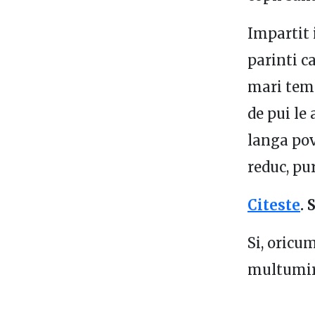
Impartit 
parinti ca
mari teme
de pui le 
langa pov
reduc, pu
Citeste
. 
Si, oricu
multumire