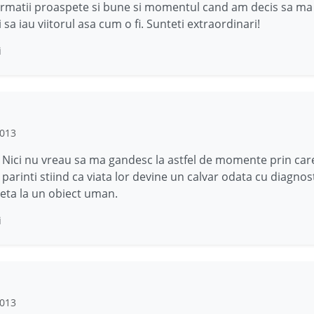
rmatii proaspete si bune si momentul cand am decis sa ma
 sa iau viitorul asa cum o fi. Sunteti extraordinari!
i
2013
 Nici nu vreau sa ma gandesc la astfel de momente prin car
 parinti stiind ca viata lor devine un calvar odata cu diagnos
heta la un obiect uman.
i
2013