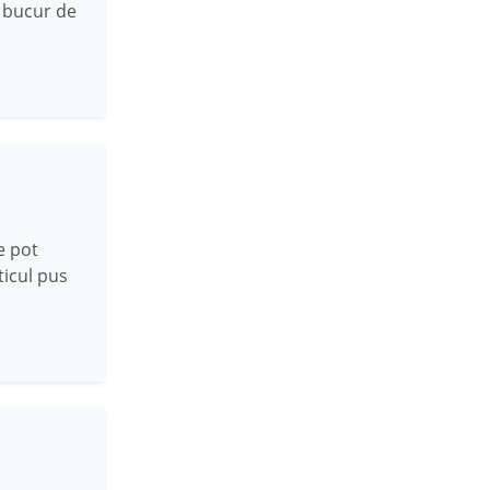
 bucur de
e pot
ticul pus