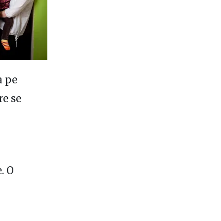
a pe
re se
. O