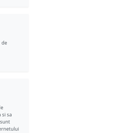
a de
de
 si sa
 sunt
ernetului