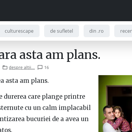
culturescape
de sufletel
din .ro
recenz
ara asta am plans.
despre altii...
16
a asta am plans.
e durerea care plange printre
asternute cu un calm implacabil
entizarea bucuriei de a avea un
atos.