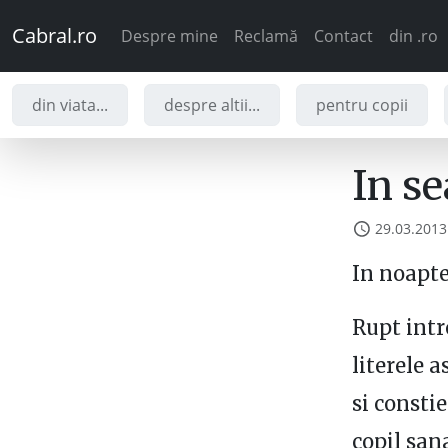
Cabral.ro
Despre mine
Reclamă
Contact
din .ro
din viata...
despre altii...
pentru copii
In se
29.03.2013
In noapte
Rupt intr
literele 
si consti
copil san