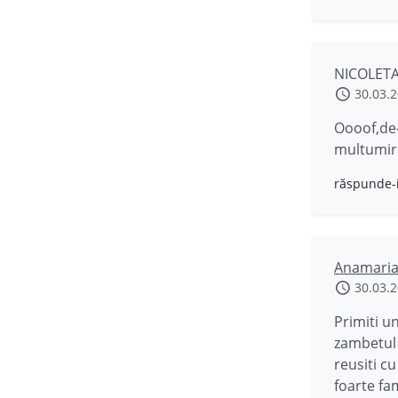
NICOLET
30.03.
Oooof,de-
multumire
răspunde-
Anamari
30.03.
Primiti u
zambetul 
reusiti cu
foarte fa