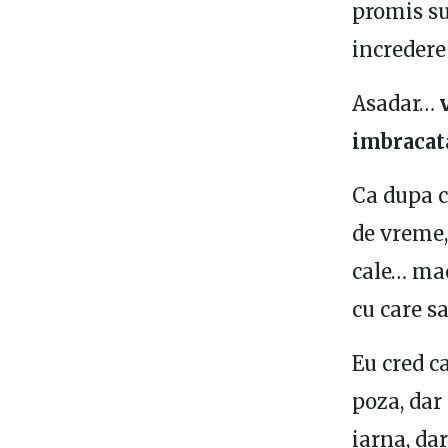
promis su
incredere
Asadar…
imbracat
Ca dupa c
de vreme,
cale… mac
cu care s
Eu cred c
poza, dar 
iarna, da