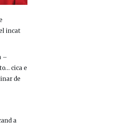
e
el incat
a –
to… cica e
dinar de
cand a