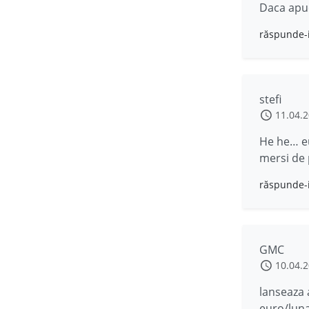
Daca apuci
răspunde-
stefi
11.04.
He he… eu
mersi de 
răspunde-
GMC
10.04.
lanseaza 
euro/luna 