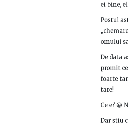
ei bine, e
Postul ast
„chemare 
omului sa
De data a
promit ce
foarte tar
tare!
Ce e? 😀 N
Dar stiu 