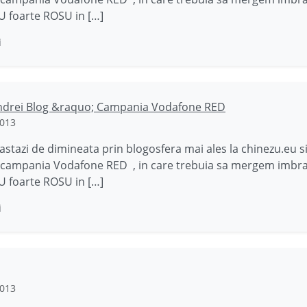
 foarte ROSU in […]
i
Andrei Blog &raquo; Campania Vodafone RED
2013
 astazi de dimineata prin blogosfera mai ales la chinezu.eu s
 campania Vodafone RED , in care trebuia sa mergem imbra
 foarte ROSU in […]
i
2013