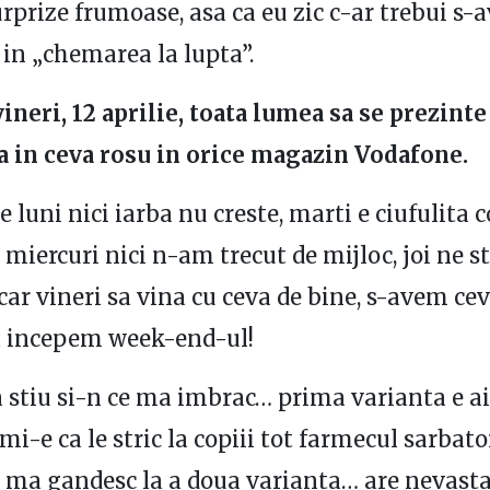
rprize frumoase, asa ca eu zic c-ar trebui s
 in „chemarea la lupta”.
vineri, 12 aprilie, toata lumea sa se prezinte
a in ceva rosu in orice magazin Vodafone.
e luni nici iarba nu creste, marti e ciufulita
 miercuri nici n-am trecut de mijloc, joi ne st
ar vineri sa vina cu ceva de bine, s-avem ce
a incepem week-end-ul!
a stiu si-n ce ma imbrac… prima varianta e ai
mi-e ca le stric la copiii tot farmecul sarbato
r ma gandesc la a doua varianta… are nevast