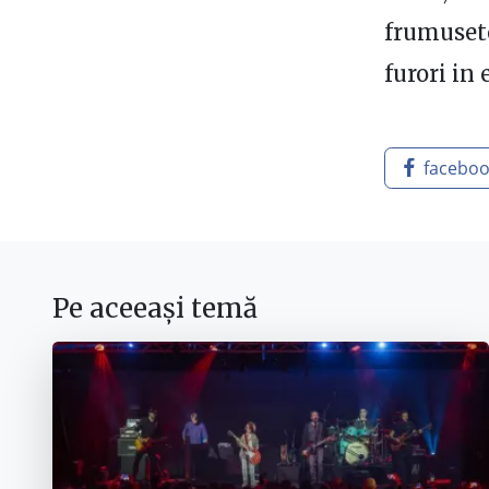
frumusete 
furori in 
facebo
Pe aceeași temă