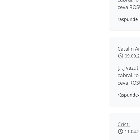
ceva ROSU
răspunde-
Catalin 
09.09.
[…] vazut
cabral.ro
ceva ROSU
răspunde-
Cristi
11.04.