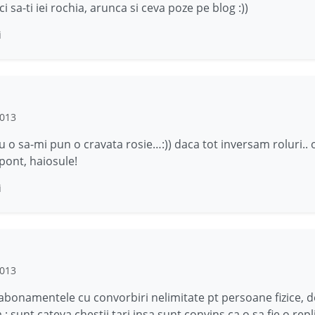
 sa-ti iei rochia, arunca si ceva poze pe blog :))
i
2013
 o sa-mi pun o cravata rosie…:)) daca tot inversam roluri.. 
pont, haiosule!
i
2013
abonamentele cu convorbiri nelimitate pt persoane fizice, d
; sunt cateva chestii tari insa sunt convins ca o sa fie o repl