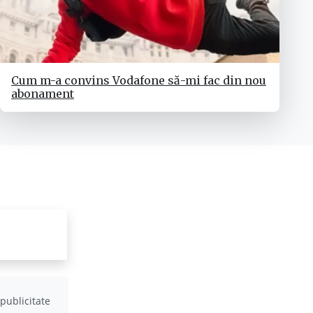
Cum m-a convins Vodafone să-mi fac din nou
abonament
publicitate