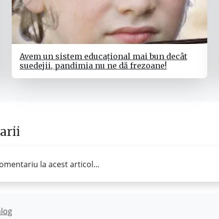
Avem un sistem educațional mai bun decât
suedejii, pandimia nu ne dă frezoane!
rii
omentariu la acest articol...
ălog