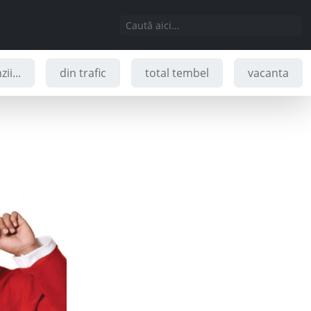
ii...
din trafic
total tembel
vacanta