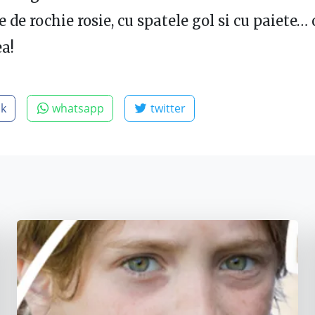
de rochie rosie, cu spatele gol si cu paiete… 
ea!
ok
whatsapp
twitter