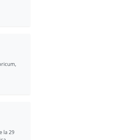
oricum,
e la 29
ica