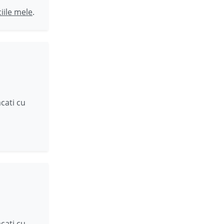
ciile mele
.
i
cati cu
i
cati cu