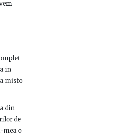
-avem
 complet
a in
va misto
a din
rilor de
a-mea o