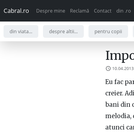
Cabral.ro
Despre mine
Reclamă
Contact
din .ro
din viata...
despre altii...
pentru copii
Impor
10.04.2013
Eu fac pa
creier. Ad
bani din c
melodia, 
atunci ca