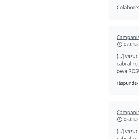
Colaborez
Campania
07.04.
[…] vazut
cabral.ro
ceva ROSU
răspunde-
Campania
05.04.
[…] vazut
cabral.ro