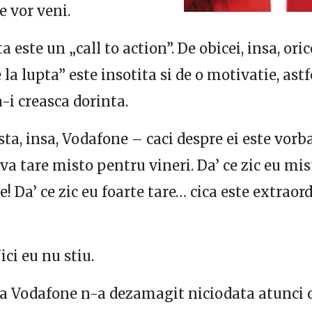
le vor veni.
a este un „call to action”. De obicei, insa, oric
la lupta” este insotita si de o motivatie, astf
-i creasca dorinta.
sta, insa, Vodafone – caci despre ei este vorb
va tare misto pentru vineri. Da’ ce zic eu mis
e! Da’ ce zic eu foarte tare… cica este extraor
ici eu nu stiu.
ca Vodafone n-a dezamagit niciodata atunci 