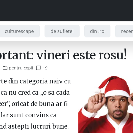
culturescape
de sufletel
din .ro
recenz
tant: vineri este rosu!
pentru copii
19
rte din categoria naiv cu
ica nu cred ca „o sa cada
er”, oricat de buna ar fi
dar sunt convins ca
nd astepti lucruri bune..