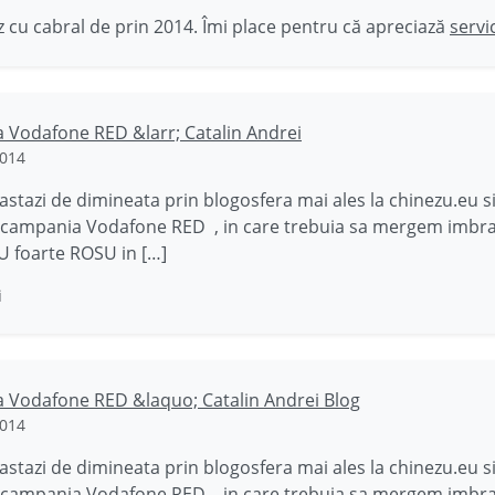
 cu cabral de prin 2014. Îmi place pentru că apreciază
servi
 Vodafone RED &larr; Catalin Andrei
2014
 astazi de dimineata prin blogosfera mai ales la chinezu.eu s
 campania Vodafone RED , in care trebuia sa mergem imbra
 foarte ROSU in […]
i
 Vodafone RED &laquo; Catalin Andrei Blog
2014
 astazi de dimineata prin blogosfera mai ales la chinezu.eu s
 campania Vodafone RED , in care trebuia sa mergem imbra