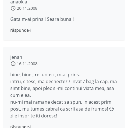
anaokia
20.11.2008
Gata m-ai prins ! Seara buna !
răspunde-i
jenan
16.11.2008
bine, bine , recunosc, m-ai prins.
intru, citesc, ma decnectez / invat / bag la cap, ma
simt bine, apoi plec si-mi continui viata mea, asa
cum e ea.
nu-mi mai ramane decat sa spun, in acest prim
post, multumes cabral ca scrii asa de frumos! 🙂
zile insorite iti doresc!
răspunde-i