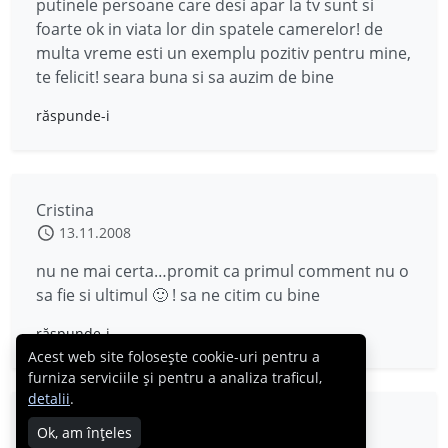
putinele persoane care desi apar la tv sunt si
foarte ok in viata lor din spatele camerelor! de
multa vreme esti un exemplu pozitiv pentru mine,
te felicit! seara buna si sa auzim de bine
răspunde-i
Cristina
13.11.2008
nu ne mai certa…promit ca primul comment nu o
sa fie si ultimul 🙂 ! sa ne citim cu bine
răspunde-i
Acest web site folosește cookie-uri pentru a
furniza serviciile și pentru a analiza traficul,
detalii
.
luly
Ok, am înțeles