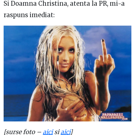
Si Doamna Christina, atenta la PR, mi-a
raspuns imediat:
[surse foto –
aici
si
aici
]