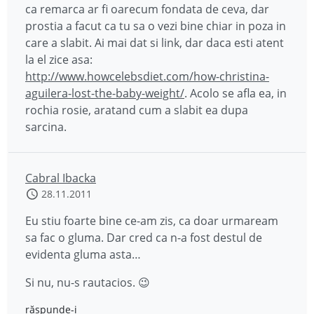
ca remarca ar fi oarecum fondata de ceva, dar
prostia a facut ca tu sa o vezi bine chiar in poza in
care a slabit. Ai mai dat si link, dar daca esti atent
la el zice asa:
http://www.howcelebsdiet.com/how-christina-
aguilera-lost-the-baby-weight/
. Acolo se afla ea, in
rochia rosie, aratand cum a slabit ea dupa
sarcina.
Cabral Ibacka
28.11.2011
Eu stiu foarte bine ce-am zis, ca doar urmaream
sa fac o gluma. Dar cred ca n-a fost destul de
evidenta gluma asta…
Si nu, nu-s rautacios. 😉
răspunde-i