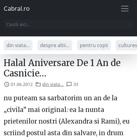
Cabral.ro
din viata...
despre altii...
pentru copii
culture
Halal Aniversare De 1 An de
Casnicie…
01.06.2012
din viata...
33
nu puteam sa sarbatorim un an de la
„civila” mai original
:
ea la nunta
prietenilor nostri (Alexandra si Rami), eu
scriind postul asta din salvare, in drum