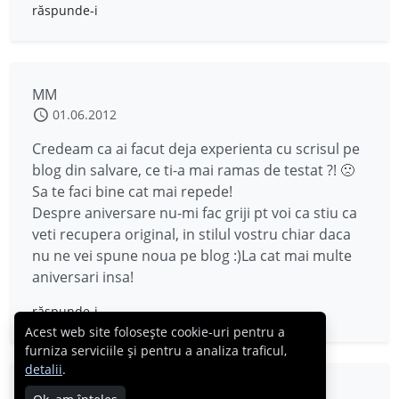
răspunde-i
MM
01.06.2012
Credeam ca ai facut deja experienta cu scrisul pe
blog din salvare, ce ti-a mai ramas de testat ?! 🙁
Sa te faci bine cat mai repede!
Despre aniversare nu-mi fac griji pt voi ca stiu ca
veti recupera original, in stilul vostru chiar daca
nu ne vei spune noua pe blog :)La cat mai multe
aniversari insa!
răspunde-i
Acest web site folosește cookie-uri pentru a
furniza serviciile și pentru a analiza traficul,
detalii
.
Dr.Barbie