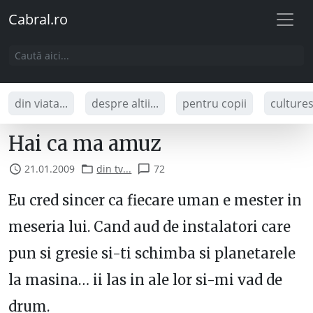
Cabral.ro
din viata...
despre altii...
pentru copii
culture
Hai ca ma amuz
21.01.2009
din tv...
72
Eu cred sincer ca fiecare uman e mester in
meseria lui. Cand aud de instalatori care
pun si gresie si-ti schimba si planetarele
la masina… ii las in ale lor si-mi vad de
drum.