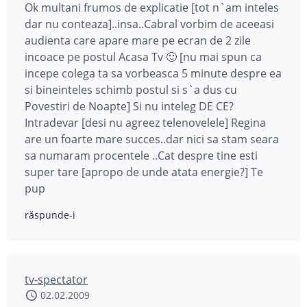
Ok multani frumos de explicatie [tot n`am inteles
dar nu conteaza]..insa..Cabral vorbim de aceeasi
audienta care apare mare pe ecran de 2 zile
incoace pe postul Acasa Tv 🙂 [nu mai spun ca
incepe colega ta sa vorbeasca 5 minute despre ea
si bineinteles schimb postul si s`a dus cu
Povestiri de Noapte] Si nu inteleg DE CE?
Intradevar [desi nu agreez telenovelele] Regina
are un foarte mare succes..dar nici sa stam seara
sa numaram procentele ..Cat despre tine esti
super tare [apropo de unde atata energie?] Te
pup
răspunde-i
tv-spectator
02.02.2009