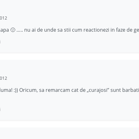
2012
pa 🙁 ….. nu ai de unde sa stii cum reactionezi in faze de g
i
2012
gluma! :)) Oricum, sa remarcam cat de „curajosi” sunt barbatii
i