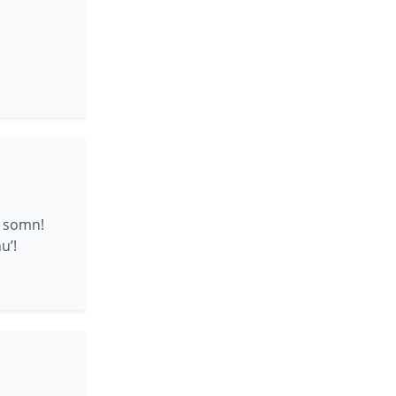
n somn!
u’!