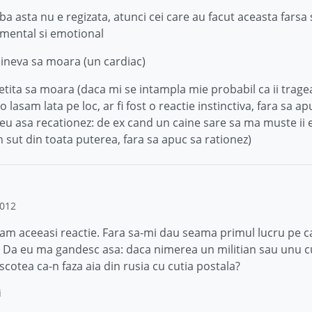
ba asta nu e regizata, atunci cei care au facut aceasta farsa 
 mental si emotional
cineva sa moara (un cardiac)
fetita sa moara (daca mi se intampla mie probabil ca ii trag
lasam lata pe loc, ar fi fost o reactie instinctiva, fara sa ap
eu asa recationez: de ex cand un caine sare sa ma muste ii 
n sut din toata puterea, fara sa apuc sa rationez)
2012
 am aceeasi reactie. Fara sa-mi dau seama primul lucru pe ca
. Da eu ma gandesc asa: daca nimerea un militian sau unu c
cotea ca-n faza aia din rusia cu cutia postala?
i