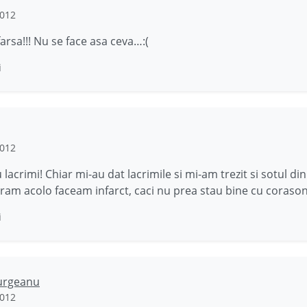
2012
arsa!!! Nu se face asa ceva…:(
i
2012
 lacrimi! Chiar mi-au dat lacrimile si mi-am trezit si sotul di
ram acolo faceam infarct, caci nu prea stau bine cu corason
i
urgeanu
2012