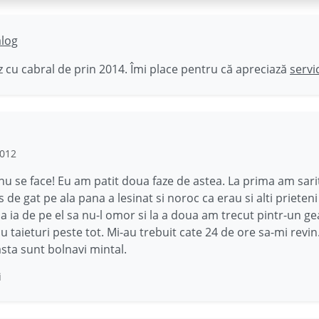
ălog
 cu cabral de prin 2014. Îmi place pentru că apreciază
servi
2012
nu se face! Eu am patit doua faze de astea. La prima am sarit
 de gat pe ala pana a lesinat si noroc ca erau si alti prieteni
a ia de pe el sa nu-l omor si la a doua am trecut pintr-un g
u taieturi peste tot. Mi-au trebuit cate 24 de ore sa-mi revin
asta sunt bolnavi mintal.
i