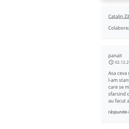
Catalin Z
Colaborez
panait
02.12.
Asa ceva 
l-am stans
care se m
sfarsind c
au facut 
răspunde-