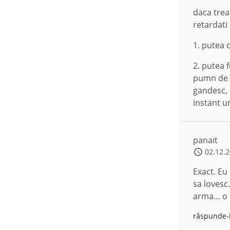
daca trea
retardati
1. putea 
2. putea 
pumn de o 
gandesc, 
instant u
panait
02.12.
Exact. Eu
sa lovesc
arma… o s
răspunde-