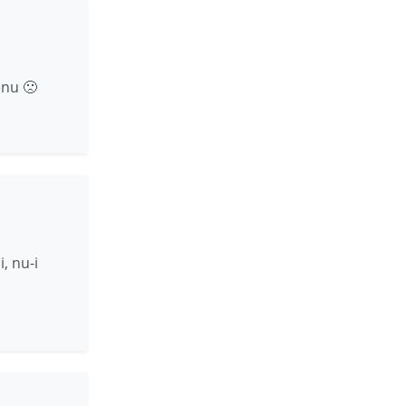
enu 🙁
, nu-i