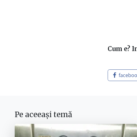
Cum e? In
facebo
Pe aceeași temă