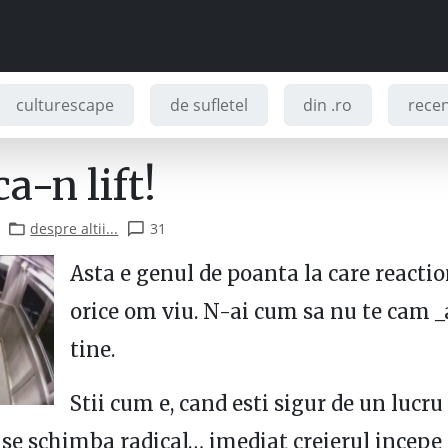
culturescape
de sufletel
din .ro
recenz
a-n lift!
despre altii...
31
Asta e genul de poanta la care reacti
orice om viu. N-ai cum sa nu te cam _
tine.
Stii cum e, cand esti sigur de un lucru 
 se schimba radical… imediat creierul incepe