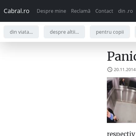
Cabral.ro
Despre mine
Reclamă
Contact
din .ro
din viata...
despre altii...
pentru copii
Panic
20.11.2014
respectiv