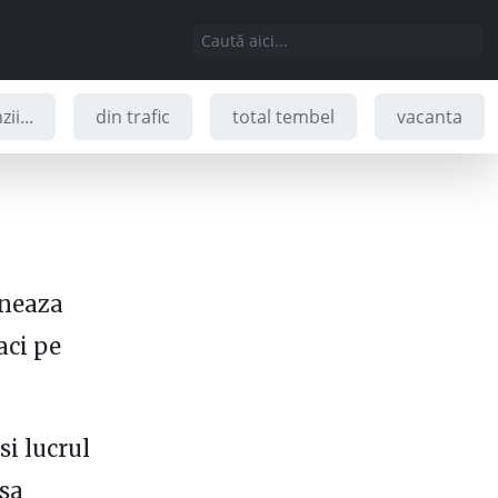
ii...
din trafic
total tembel
vacanta
oneaza
aci pe
si lucrul
 sa