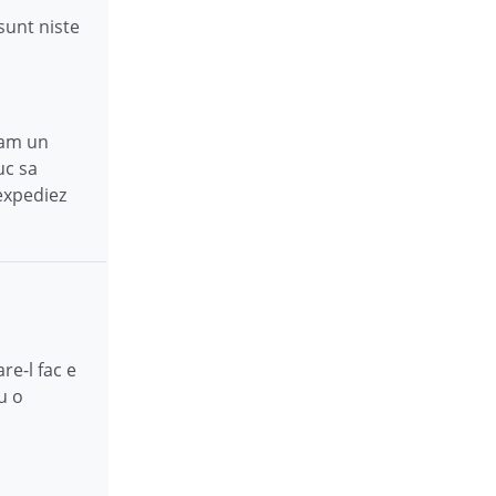
sunt niste
eam un
uc sa
expediez
re-l fac e
u o