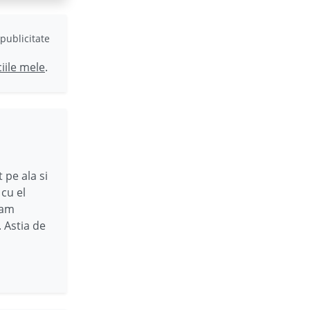
publicitate
ciile mele
.
 pe ala si
 cu el
eam
. Astia de