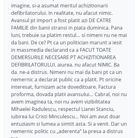
imagine, si-a asumat meritul achizitionarii
defibrilatorului. In realitate, nu afacut nimic.
Avansul pt import a fost platit azi DE CATRE
FAMILIE din banii stransi in piata duminica. Pana
luni, trebuie sa platim restul… si nimeni nu ne mai
da bani. De ce? Pt ca un politician marunt a iesit
in massmedia declarand ca a FACUT TOATE
DEMERSURILE NECESARE PT ACHIZITIONAREA
DEFIBRILATORULUI. aiurea. nu afacut NIMIC. Ba
da. ne-a distrus. Nimeni nu mai da bani pt ca un
nemernic a declarat public ca a platit. Pt oricine
interesat, furnizam acte doveditoare. Factura
proforma, dovada platii avansului… Cabral, noi nu
avem imaginea ta, noi nu avem vizibilitatea
Mihaelei Radulescu, respectul Lianei Stanciu,
iubirea lui Cristi Minculescu… Noi am avut doar
entuziasm si lumea a simtit asta. Si a venit. Dar un
nemernic politic cu „aderenta” la presa a distrus