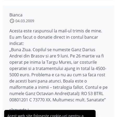
Bianca
04.03.2009
Acesta este raspunsul la mail-ul trimis de mine.
Eu am facut o donatie direct in contul bancar
indicat:
„Buna Ziua. Copilul se numeste Ganz Darius
Andrei din Brasov si are 9 luni. Pe 26 martie va fi
operat pe inima la Targu Mures, iar costurile
operatiei si a tratamentului ajung in total la 4500-
5000 euro. Problema e ca nu au cum sa faca rost
de acesti bani pana atunci. Boala este o
malformatie a inimii – tetralogia fallot. Contul e pe
numele Ganz Octavian Andrei(tatal): RO 53 BTRL
00801201 C 73770 XX. Multumesc mult. Sanatate”
răspunde-i
Acest web site folosește cookie-uri pentru a