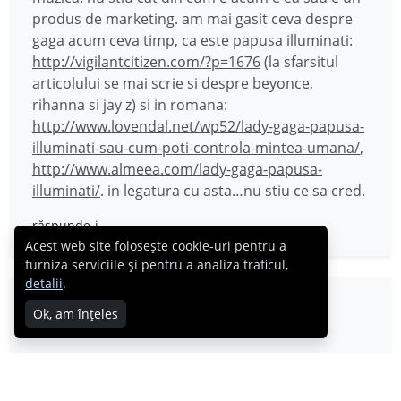
produs de marketing. am mai gasit ceva despre
gaga acum ceva timp, ca este papusa illuminati:
http://vigilantcitizen.com/?p=1676
(la sfarsitul
articolului se mai scrie si despre beyonce,
rihanna si jay z) si in romana:
http://www.lovendal.net/wp52/lady-gaga-papusa-
illuminati-sau-cum-poti-controla-mintea-umana/
,
http://www.almeea.com/lady-gaga-papusa-
illuminati/
. in legatura cu asta…nu stiu ce sa cred.
răspunde-i
Acest web site folosește cookie-uri pentru a
furniza serviciile și pentru a analiza traficul,
detalii
.
lala
Ok, am înțeles
30.09.2009
Mi se pare ca aici seamana cu Amy
Winehouse.Cred ca e un lucru bun ca a facut