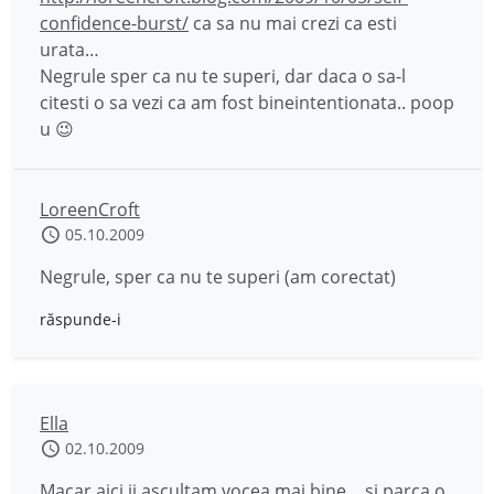
confidence-burst/
ca sa nu mai crezi ca esti
urata…
Negrule sper ca nu te superi, dar daca o sa-l
citesti o sa vezi ca am fost bineintentionata.. poop
u 😉
LoreenCroft
05.10.2009
Negrule, sper ca nu te superi (am corectat)
răspunde-i
Ella
02.10.2009
Macar aici ii ascultam vocea mai bine… si parca o