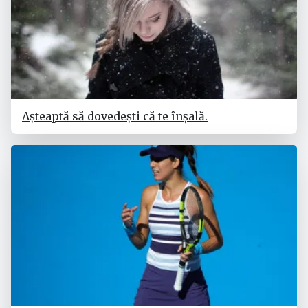
Așteaptă să dovedești că te înșală.