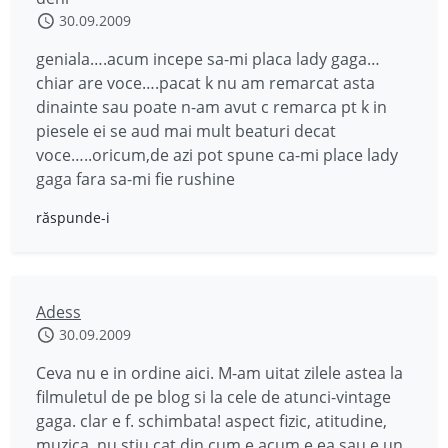
30.09.2009
geniala….acum incepe sa-mi placa lady gaga…
chiar are voce….pacat k nu am remarcat asta
dinainte sau poate n-am avut c remarca pt k in
piesele ei se aud mai mult beaturi decat
voce…..oricum,de azi pot spune ca-mi place lady
gaga fara sa-mi fie rushine
răspunde-i
Adess
30.09.2009
Ceva nu e in ordine aici. M-am uitat zilele astea la
filmuletul de pe blog si la cele de atunci-vintage
gaga. clar e f. schimbata! aspect fizic, atitudine,
muzica. nu stiu cat din cum e acum e ea sau e un