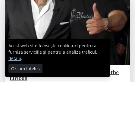
Acest web site folosește cookie-uri pentru a
furniza serviciile și pentru a analiza traficul,
detalii
.
Ok, am înțeles
Cum este Fast and Furious 8 – The fate of the
furious