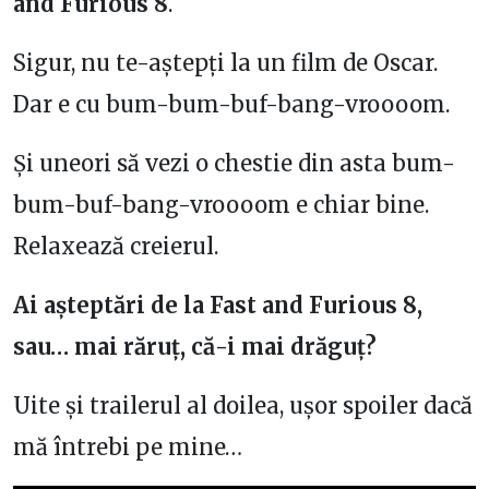
and Furious 8
.
Sigur, nu te-aștepți la un film de Oscar.
Dar e cu bum-bum-buf-bang-vroooom.
Și uneori să vezi o chestie din asta bum-
bum-buf-bang-vroooom e chiar bine.
Relaxează creierul.
Ai așteptări de la Fast and Furious 8,
sau… mai răruț, că-i mai drăguț?
Uite și trailerul al doilea, ușor spoiler dacă
mă întrebi pe mine…