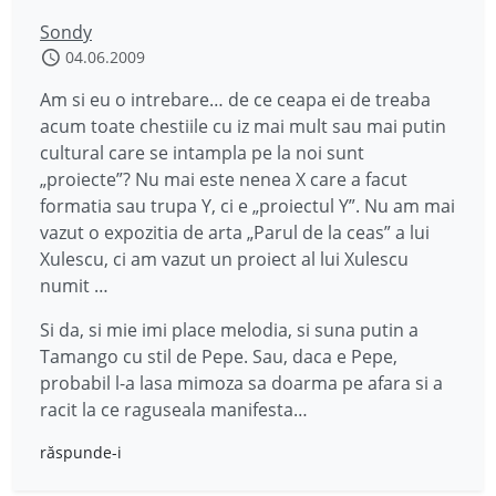
Sondy
04.06.2009
Am si eu o intrebare… de ce ceapa ei de treaba
acum toate chestiile cu iz mai mult sau mai putin
cultural care se intampla pe la noi sunt
„proiecte”? Nu mai este nenea X care a facut
formatia sau trupa Y, ci e „proiectul Y”. Nu am mai
vazut o expozitia de arta „Parul de la ceas” a lui
Xulescu, ci am vazut un proiect al lui Xulescu
numit …
Si da, si mie imi place melodia, si suna putin a
Tamango cu stil de Pepe. Sau, daca e Pepe,
probabil l-a lasa mimoza sa doarma pe afara si a
racit la ce raguseala manifesta…
răspunde-i