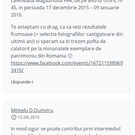
cafeneaua Magazinului F64, de pe Bvd-ul Unirii, nr
45, in perioada 17 decembrie 2015 – 09 ianuarie
2016.
Te asteptam cu drag, ca sa vezi rezultatele
frumoase (+ selectia fotografiilor castigatoare din
ultimii ani) si speram sa iti trezim pofta de
calatorit pe la minunatele exemplare de
patrimoniu din Romania 🙂
https://www.facebook.com/events/167211598969
3410/
răspunde-i
Mititelu D.Dumitru
15.09.2015
In mod sigur se poate contribui prin intermediul