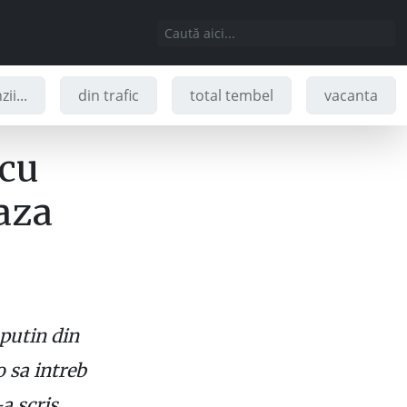
ii...
din trafic
total tembel
vacanta
 cu
eaza
 putin din
o sa intreb
a scris.