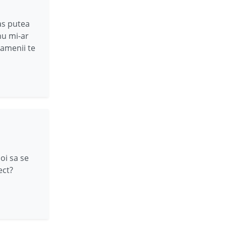
as putea
nu mi-ar
oamenii te
oi sa se
ect?