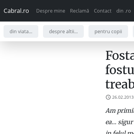
Cabral.ro
Despre mine
Reclamă
Contact
din .ro
din viata...
despre altii...
pentru copii
Fosta
fostu
treab
26.02.2013
Am primit 
ea… sigur 
in felul m