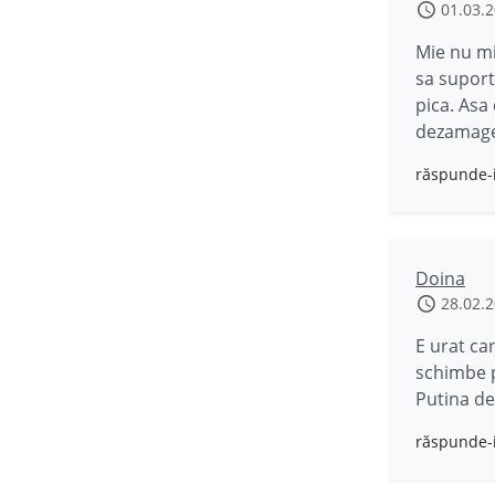
01.03.
Mie nu mi
sa suport
pica. Asa 
dezamages
răspunde-
Doina
28.02.
E urat ca
schimbe p
Putina de
răspunde-