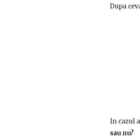
Dupa ceva
In cazul a
sau nu?