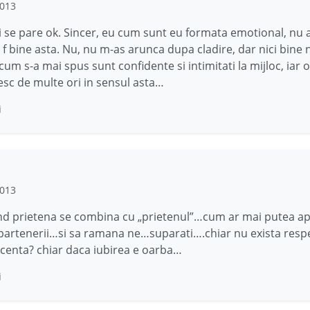
2013
 se pare ok. Sincer, eu cum sunt eu formata emotional, nu 
 f bine asta. Nu, nu m-as arunca dupa cladire, dar nici bine 
cum s-a mai spus sunt confidente si intimitati la mijloc, iar 
c de multe ori in sensul asta…
i
2013
nd prietena se combina cu „prietenul”…cum ar mai putea ap
artenerii…si sa ramana ne…suparati….chiar nu exista resp
centa? chiar daca iubirea e oarba…
i