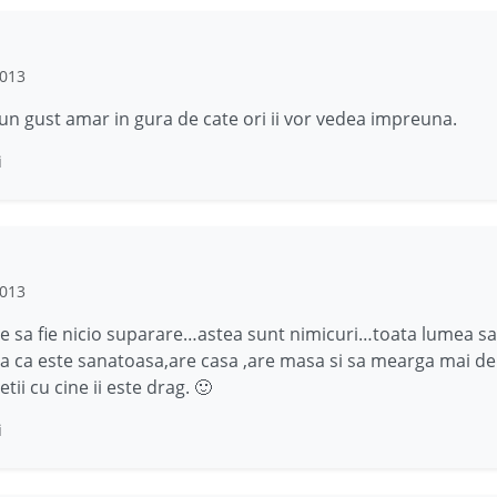
2013
un gust amar in gura de cate ori ii vor vedea impreuna.
i
2013
e sa fie nicio suparare…astea sunt nimicuri…toata lumea sa 
 ca este sanatoasa,are casa ,are masa si sa mearga mai de
tii cu cine ii este drag. 🙂
i