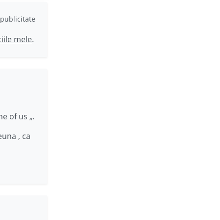
publicitate
ciile mele
.
e of us „.
euna , ca