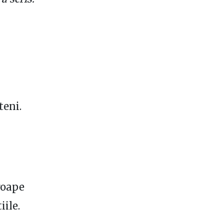
teni.
roape
iile.