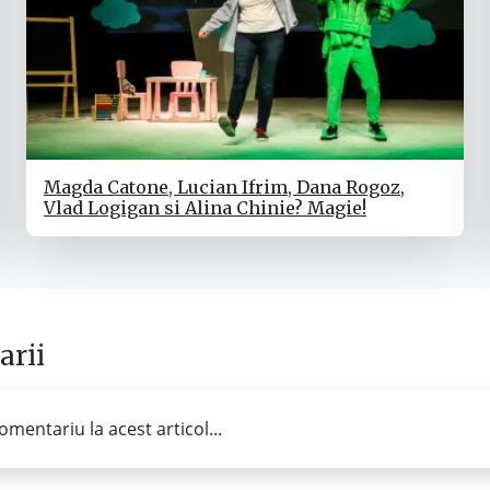
Magda Catone, Lucian Ifrim, Dana Rogoz,
Vlad Logigan si Alina Chinie? Magie!
rii
omentariu la acest articol...