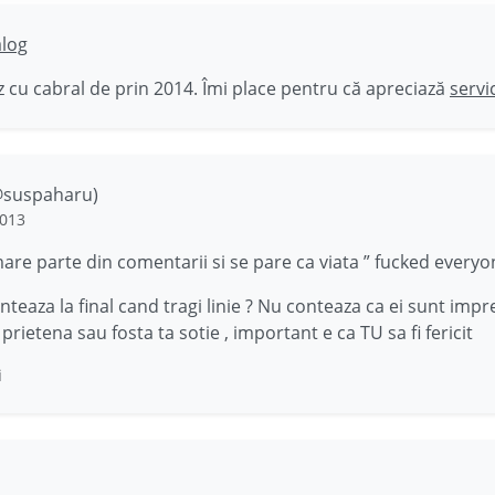
ălog
 cu cabral de prin 2014. Îmi place pentru că apreciază
servi
(@suspaharu)
2013
mare parte din comentarii si se pare ca viata ” fucked everyon
onteaza la final cand tragi linie ? Nu conteaza ca ei sunt impr
 prietena sau fosta ta sotie , important e ca TU sa fi fericit
i