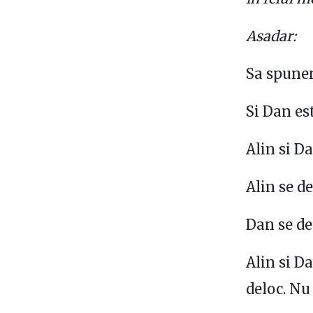
Asadar:
Sa spunem
Si Dan es
Alin si D
Alin se d
Dan se de
Alin si D
deloc. Nu 