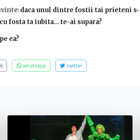
uvinte:
daca unul dintre fostii tai prieteni s
u fosta ta iubita… te-ai supara?
 pe ea?
ok
whatsapp
twitter