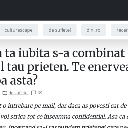
culturescape
de sufletel
din .ro
recenz
 ta iubita s-a combinat
l tau prieten. Te enerv
a asta?
de sufletel
69
o intrebare pe mail, dar daca as povesti cat de
voi strica tot ce inseamna confidential. Asa ca 
eu, incercand sa-i raspundem prietenei care ne-