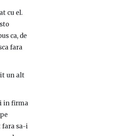
t cu el.
isto
pus ca, de
sca fara
it un alt
i in firma
 pe
fara sa-i