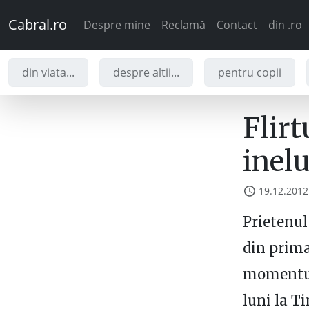
Cabral.ro
Despre mine
Reclamă
Contact
din .ro
din viata...
despre altii...
pentru copii
Flirt
inelu
19.12.2012
Prietenul
din prima
momentul 
luni la T