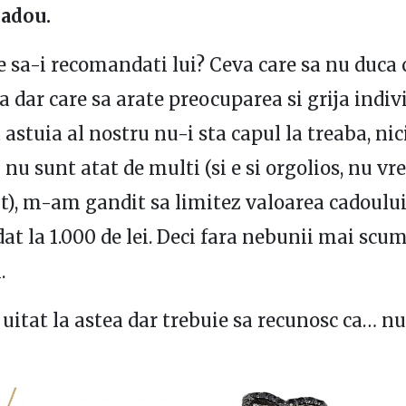
cadou.
e
sa-i recomandati lui? Ceva care sa nu duca
a dar care sa arate preocuparea si grija indivi
 astuia al nostru nu-i sta capul la treaba, nic
 nu sunt atat de multi (si e si orgolios, nu vr
), m-am gandit sa limitez valoarea cadoulu
t la 1.000 de lei. Deci fara nebunii mai scu
.
itat la astea dar trebuie sa recunosc ca… n