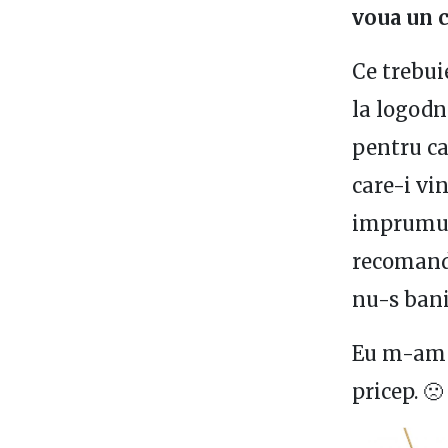
voua un 
Ce trebui
la logodn
pentru ca
care-i vin
imprumut
recomanda
nu-s bani
Eu m-am u
pricep. 🙁