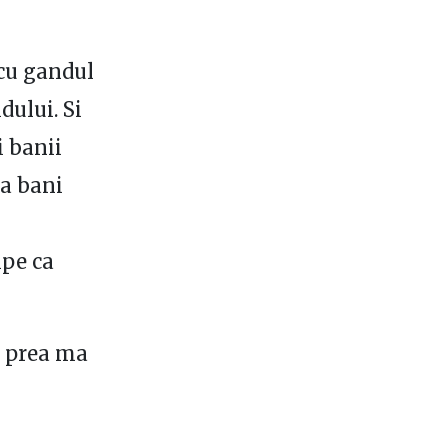
 cu gandul
dului. Si
i banii
ea bani
i
mpe ca
u prea ma