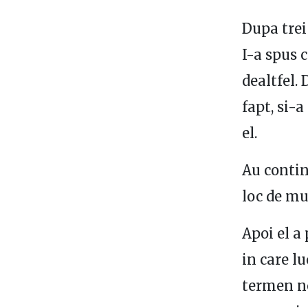
Dupa trei
I-a spus c
dealtfel. 
fapt, si-
el.
Au contin
loc de mu
Apoi el a
in care l
termen ne