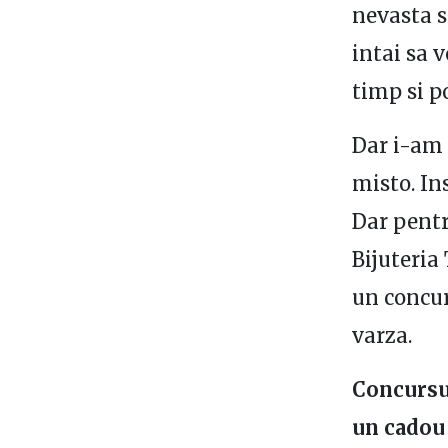
nevasta s
intai sa 
timp si p
Dar i-am 
misto. In
Dar pentr
Bijuteria
un concur
varza.
Concursul
un cadou