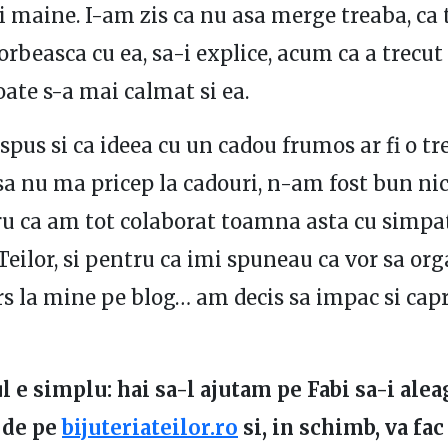
i maine. I-am zis ca nu asa merge treaba, ca 
vorbeasca cu ea, sa-i explice, acum ca a trecut
oate s-a mai calmat si ea.
spus si ca ideea cu un cadou frumos ar fi o t
sa nu ma pricep la cadouri, n-am fost bun nic
u ca am tot colaborat toamna asta cu simpati
 Teilor, si pentru ca imi spuneau ca vor sa or
s la mine pe blog… am decis sa impac si capr
 e simplu: hai sa-l ajutam pe Fabi sa-i alea
 de pe
bijuteriateilor.ro
si, in schimb, va fac