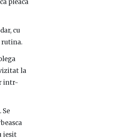
aca pleaca
dar, cu
 rutina.
olega
izitat la
r intr-
. Se
orbeasca
 iesit