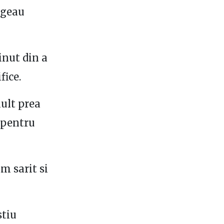
egeau
inut din a
fice.
mult prea
e pentru
am sarit si
stiu