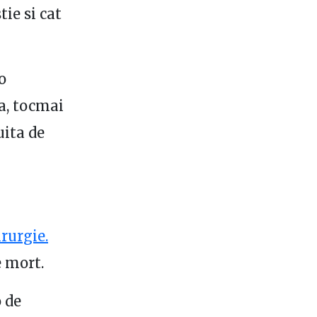
tie si cat
o
ca, tocmai
uita de
irurgie.
e mort.
o de