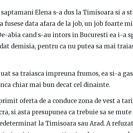
 saptamani Elena s-a dus la Timisoara si a sta
a fusese data afara de la job, un job foarte m
De-abia cand s-au intors in Bucuresti ea i-a s
a dat demisia, pentru ca nu putea sa mai traia
uat sa traiasca impreuna frumos, ea si-a gas
nca chiar mai bun decat cel dinainte.
 primit oferta de a conduce zona de vest a tari
ucra, si asta presupunea ca trebuie sa se mute
determinat la Timisoara sau Arad. A refuzat 