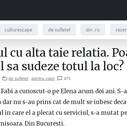
culturescape
de sufletel
din .ro
recenz
ul cu alta taie relatia. P
l sa sudeze totul la loc?
de sufletel
,
pentru copii
475
 Fabi a cunoscut-o pe Elena acum doi ani. S-
 dar nu s-au prins cat de mult se iubesc deca
in care el a plecat cu serviciul, s-a mutat p
imisoara. Din Bucuresti.