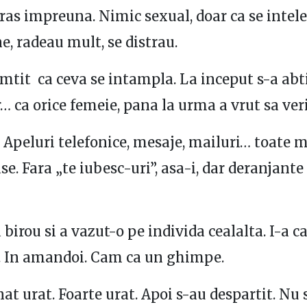
oras impreuna. Nimic sexual, doar ca se intel
e, radeau mult, se distrau.
imtit ca ceva se intampla. La inceput s-a abt
r… ca orice femeie, pana la urma a vrut sa veri
t. Apeluri telefonice, mesaje, mailuri… toate 
se. Fara „te iubesc-uri”, asa-i, dar deranjant
 birou si a vazut-o pe individa cealalta. I-a c
i. In amandoi. Cam ca un ghimpe.
nat urat. Foarte urat. Apoi s-au despartit. Nu 