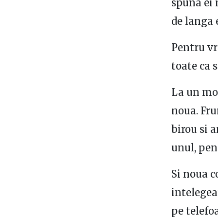
spuna ei 
de langa e
Pentru vr
toate ca 
La un mom
noua. Fru
birou si a
unul, pen
Si noua c
intelegea
pe telefo