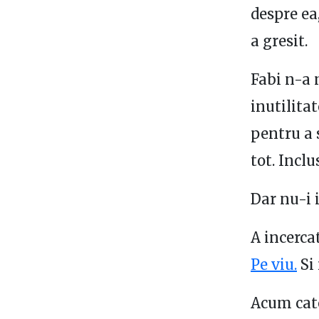
despre ea,
a gresit.
Fabi n-a m
inutilita
pentru a 
tot. Inclu
Dar nu-i i
A incercat
Pe viu.
Si 
Acum catev