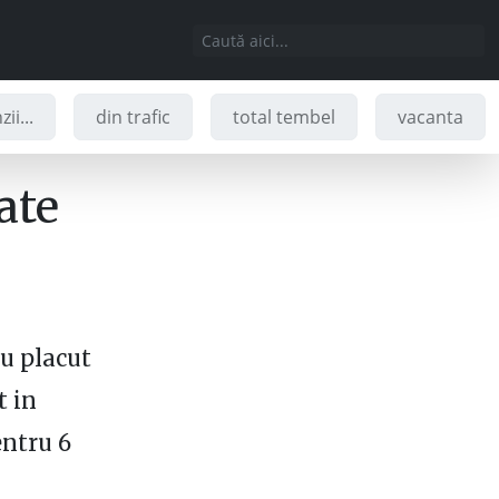
ii...
din trafic
total tembel
vacanta
oate
au placut
t in
entru 6