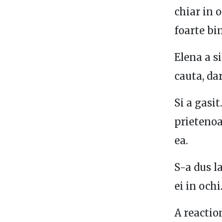
chiar in 
foarte bin
Elena a s
cauta, da
Si a gasi
prietenoa
ea.
S-a dus la
ei in och
A reactio