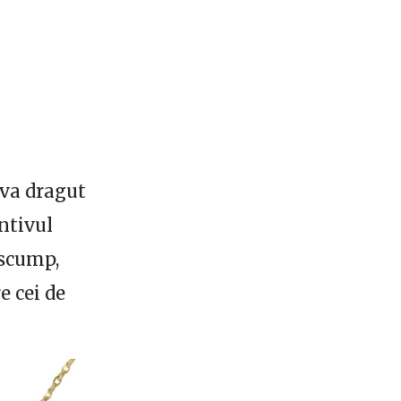
eva dragut
ntivul
 scump,
e cei de