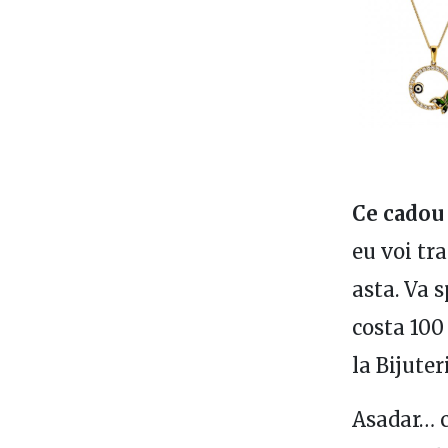
Ce cadou 
eu voi tr
asta. Va s
costa 100 
la Bijuter
Asadar… c