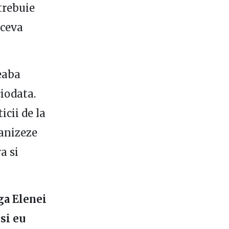
trebuie
 ceva
reaba
iodata.
cii de la
ganizeze
a si
ga Elenei
 si eu