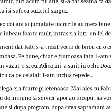
nimic, nici acum nu stie, si-a dat seama ca d
a isi sufoca sufletul singur.
eo doi ani si jumatate lucrurile au mers bine 
se iubeau foarte mult, intrasera intr-un fel de
ent dat Fabi s-a trezit vecin de birou cu o c
moasa. Pe bune, chiar e frumoasa fata, l-am v
m vazut-o si eu. Adica mi-a sarit in ochi. Doa
tru ca pe celalalt l-am inchis repede…
olega era foarte prietenoasa. Mai ales cu Fabi
u de minune la servici, apoi au inceput sa v
ane si dupa program, dupa ceva saptamani au