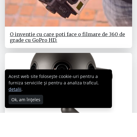
O inventie cu care poti face o filmare de 360 de
grade cu GoPro HD.
Acest web site folosește cookie-uri pentru a
furniza serviciile și pentru a analiza traficul,
detalii
.
Ok, am înțeles
Care e cea mai bună cameră care filmează 360