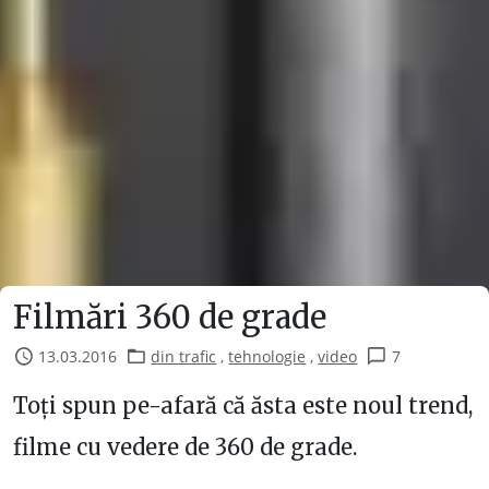
Filmări 360 de grade
13.03.2016
din trafic
,
tehnologie
,
video
7
Toți spun pe-afară că ăsta este noul trend,
filme cu vedere de 360 de grade.