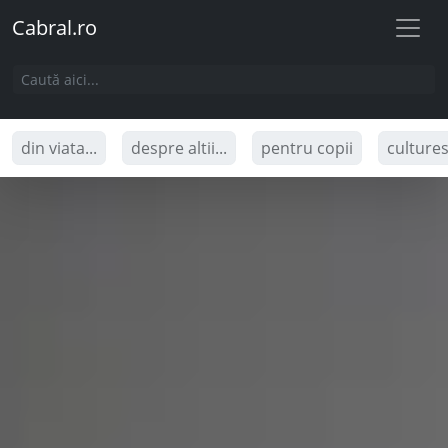
Cabral.ro
din viata...
despre altii...
pentru copii
culture