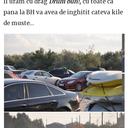
Ii uram cu drag
Drum bun!,
cu toate ca
pana la BH va avea de inghitit cateva kile
de muste…