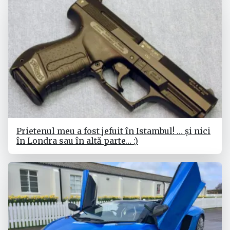
Prietenul meu a fost jefuit în Istambul! … și nici
în Londra sau în altă parte… :)