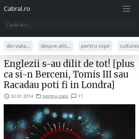
Cabral.ro
din viata...
despre altii...
pentru copii
culture
Englezii s-au dilit de tot! [plus
ca si-n Berceni, Tomis III sau
Racadau poti fi in Londra]
02.01.2014
pentru copii
11