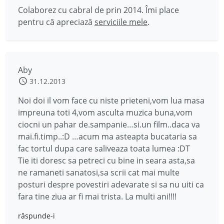
Colaborez cu cabral de prin 2014. Îmi place
pentru că apreciază
serviciile mele
.
Aby
31.12.2013
Noi doi il vom face cu niste prieteni,vom lua masa
impreuna toti 4,vom asculta muzica buna,vom
ciocni un pahar de.sampanie…si.un film..daca va
mai.fi.timp..:D …acum ma asteapta bucataria sa
fac tortul dupa care saliveaza toata lumea :DT
Tie iti doresc sa petreci cu bine in seara asta,sa
ne ramaneti sanatosi,sa scrii cat mai multe
posturi despre povestiri adevarate si sa nu uiti ca
fara tine ziua ar fi mai trista. La multi ani!!!!
răspunde-i