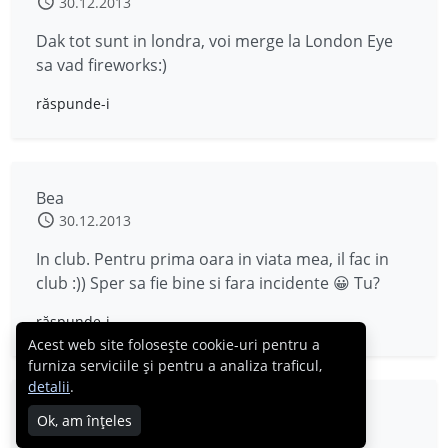
30.12.2013
Dak tot sunt in londra, voi merge la London Eye
sa vad fireworks:)
răspunde-i
Bea
30.12.2013
In club. Pentru prima oara in viata mea, il fac in
club :)) Sper sa fie bine si fara incidente 😀 Tu?
răspunde-i
Acest web site folosește cookie-uri pentru a
furniza serviciile și pentru a analiza traficul,
detalii
.
Rina
Ok, am înțeles
30.12.2013