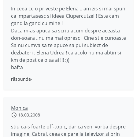
In ceea ce o priveste pe Elena .. am zis si mai spun
ca impartasesc si ideea Ciupercutzei ! Este cam
gand la gand cu mine !
Daca m-as apuca sa scriu acum despre aceasta
don-soara ..nu ma mai opresc ! Cine stie cunoaste
Sa nu cumva sa te apuce sa pui subiect de
dezbateri : Elena Udrea ! ca acolo nu ma abtin si
km de post ce o sa ai !!! :))
bafta
răspunde-i
Monica
18.03.2008
stiu ca-s foarte off-topic, dar ca veni vorba despre
imagine, Cabral, ceea ce pare la televizor si prin