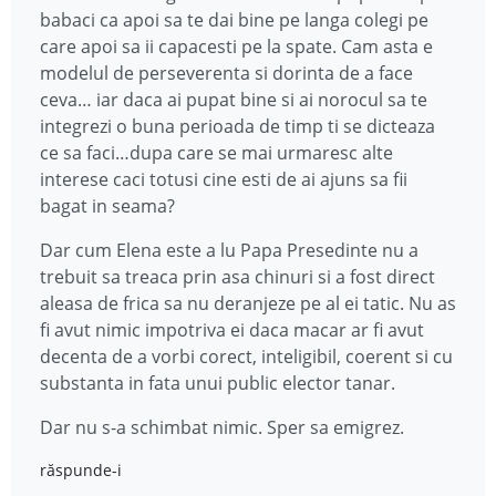
babaci ca apoi sa te dai bine pe langa colegi pe
care apoi sa ii capacesti pe la spate. Cam asta e
modelul de perseverenta si dorinta de a face
ceva… iar daca ai pupat bine si ai norocul sa te
integrezi o buna perioada de timp ti se dicteaza
ce sa faci…dupa care se mai urmaresc alte
interese caci totusi cine esti de ai ajuns sa fii
bagat in seama?
Dar cum Elena este a lu Papa Presedinte nu a
trebuit sa treaca prin asa chinuri si a fost direct
aleasa de frica sa nu deranjeze pe al ei tatic. Nu as
fi avut nimic impotriva ei daca macar ar fi avut
decenta de a vorbi corect, inteligibil, coerent si cu
substanta in fata unui public elector tanar.
Dar nu s-a schimbat nimic. Sper sa emigrez.
răspunde-i