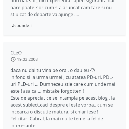
poti dak stii , din experienta capeti siguranta dar
oare poate ? oricum s-a aruncat cam tare si nu
stiu cat de departe va ajunge ….
răspunde-i
CLeO
19.03.2008
daca nu dai tu vina pe ora , o dau eu 🙂
in fond si la urma urmei , cu atatea PD-uri, PDL-
uri PLD-uri … Dumnezeu stie care cum unde mai
este ! asa ca … mistake forgotten !
Este de apreciat ce se intampla pe acest blog , la
acest subiect,caci despre el este vorba.. cum se
incearca o discutie matura..si chiar iese !
Felicitari Cabral, la mai multe teme la fel de
interesante!