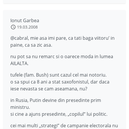
Ionut Garbea
19.03.2008
@cabral, mie asa imi pare, ca tati baga viitoru’ in
paine, ca sa zic asa.
nu pot sa nu remarc si o oarece moda in lumea
AILALTA.
tufele (fam. Bush) sunt cazul cel mai notoriu.
o sa spui ca 8 ani a stat saxofonistul, dar daca
iese nevasta se cam aseamana, nu?
in Rusia, Putin devine din presedinte prim
ministru.
si cine a ajuns presedinte, „copilul” lui politic.
cei mai multi „strategi” de campanie electorala nu