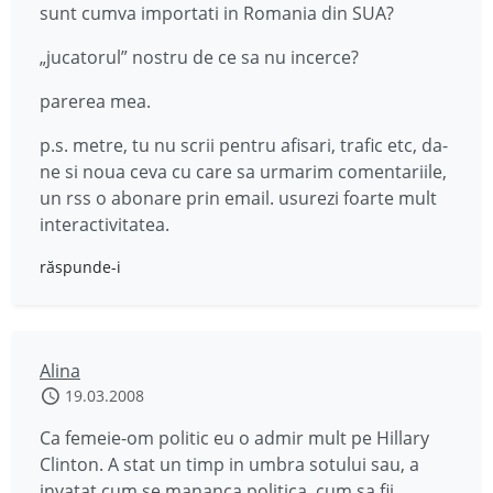
sunt cumva importati in Romania din SUA?
„jucatorul” nostru de ce sa nu incerce?
parerea mea.
p.s. metre, tu nu scrii pentru afisari, trafic etc, da-
ne si noua ceva cu care sa urmarim comentariile,
un rss o abonare prin email. usurezi foarte mult
interactivitatea.
răspunde-i
Alina
19.03.2008
Ca femeie-om politic eu o admir mult pe Hillary
Clinton. A stat un timp in umbra sotului sau, a
invatat cum se mananca politica, cum sa fii