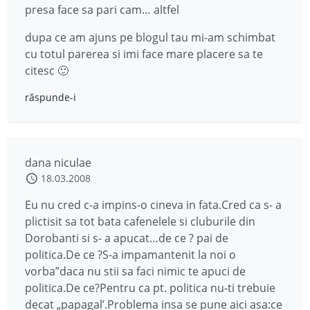
presa face sa pari cam… altfel
dupa ce am ajuns pe blogul tau mi-am schimbat
cu totul parerea si imi face mare placere sa te
citesc 🙂
răspunde-i
dana niculae
18.03.2008
Eu nu cred c-a impins-o cineva in fata.Cred ca s- a
plictisit sa tot bata cafenelele si cluburile din
Dorobanti si s- a apucat…de ce ? pai de
politica.De ce ?S-a impamantenit la noi o
vorba”daca nu stii sa faci nimic te apuci de
politica.De ce?Pentru ca pt. politica nu-ti trebuie
decat „papagal’.Problema insa se pune aici asa:ce