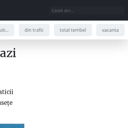
ii...
din trafic
total tembel
vacanta
 azi
ticii
usețe