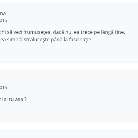
ina
2015
chi să vezi frumuseţea, dacă nu, ea trece pe lângă tine.
a simplă străluceşte până la fascinaţie.
i
2015
ci si tu asa ?
i