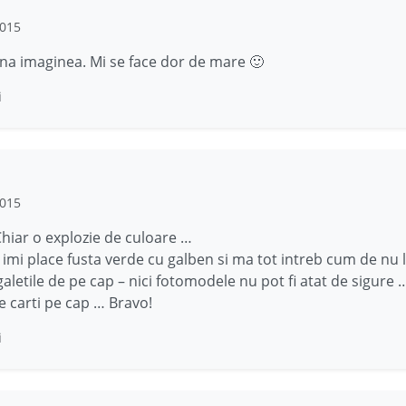
2015
ina imaginea. Mi se face dor de mare 🙂
i
2015
Chiar o explozie de culoare …
 imi place fusta verde cu galben si ma tot intreb cum de nu 
galetile de pe cap – nici fotomodele nu pot fi atat de sigure 
e carti pe cap … Bravo!
i