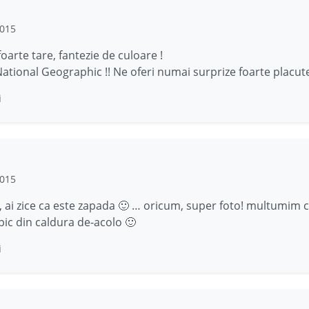
2015
oarte tare, fantezie de culoare !
ational Geographic !! Ne oferi numai surprize foarte placute
i
2015
, ai zice ca este zapada 🙂 … oricum, super foto! multumim 
pic din caldura de-acolo 🙂
i