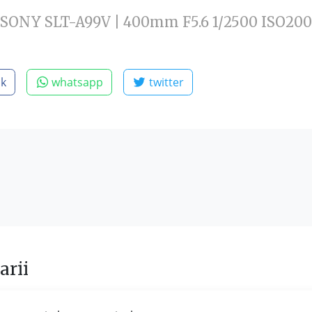
SONY SLT-A99V | 400mm F5.6 1/2500 ISO200
ok
whatsapp
twitter
rii