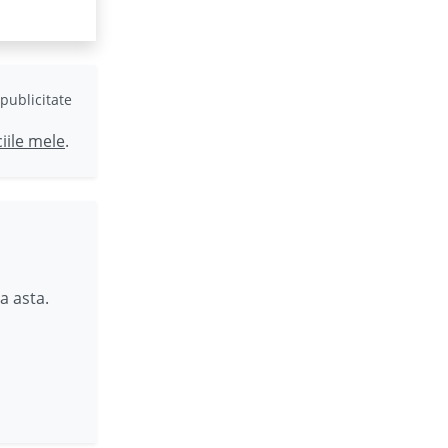
publicitate
ciile mele
.
a asta.