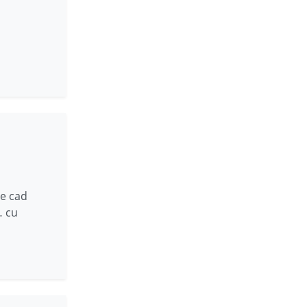
le cad
… cu