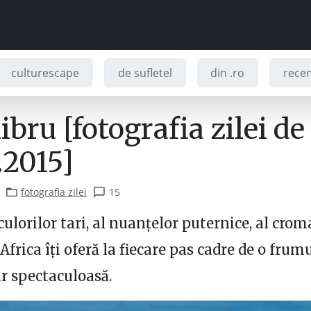
culturescape
de sufletel
din .ro
recenz
ibru [fotografia zilei de
.2015]
fotografia zilei
15
ulorilor tari, al nuanțelor puternice, al croma
Africa îți oferă la fiecare pas cadre de o frum
r spectaculoasă.