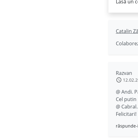
Lasă un c
Catalin Z
Colaborez
Razvan
12.02.
@ Andi. P
Cel putin 
@ Cabral
Felicitari!
răspunde-