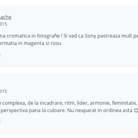
lache
2015
ina cromatica in fotografie ! Si vad ca Sony pastreaza mult p
ormatia in magenta si rosu
i
2015
 complexa, de la incadrare, ritm, lider, armonie, feminitate, 
, perspectiva pana la culoare. Nu neaparat in ordinea asta 
i