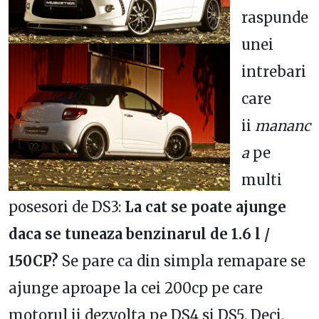
raspunde
unei
intrebari
care
ii
mananc
a
pe
multi
posesori de DS3:
La cat se poate ajunge
daca se tuneaza benzinarul de 1.6 l /
150CP?
Se pare ca din simpla remapare se
ajunge aproape la cei 200cp pe care
motorul ii dezvolta pe DS4 si DS5. Deci,