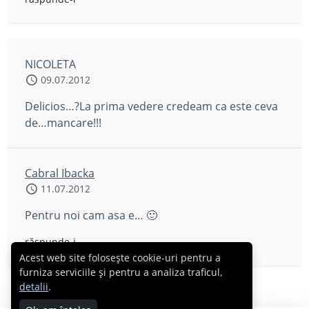
NICOLETA
09.07.2012
Delicios…?La prima vedere credeam ca este ceva
de…mancare!!!
Cabral Ibacka
11.07.2012
Pentru noi cam asa e… 🙂
răspunde-i
Acest web site folosește cookie-uri pentru a
furniza serviciile și pentru a analiza traficul,
detalii
.