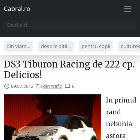
Cabral.ro
din viata...
despre altii...
pentru copii
culture
DS3 Tiburon Racing de 222 cp.
Delicios!
09.07.2012
din trafic
6
In primul
rand
nebunia
astora