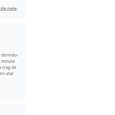
ciile mele
.
 dorindu-
 5 minute
u trag de
omn atat