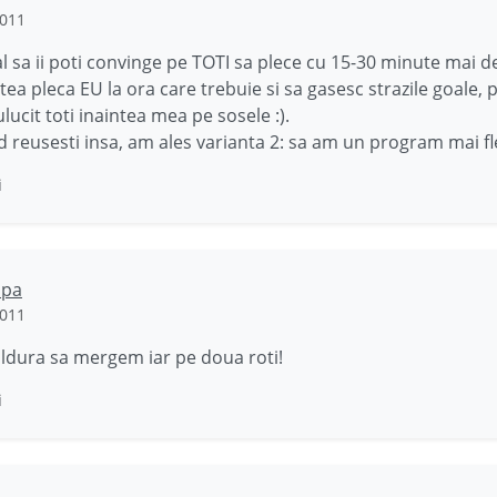
2011
ial sa ii poti convinge pe TOTI sa plece cu 15-30 minute mai 
tea pleca EU la ora care trebuie si sa gasesc strazile goale, 
lucit toti inaintea mea pe sosele :).
 reusesti insa, am ales varianta 2: sa am un program mai fl
i
opa
2011
aldura sa mergem iar pe doua roti!
i