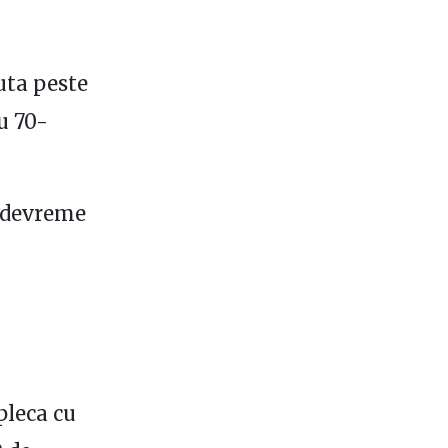
iuta peste
u 70-
i devreme
pleca cu