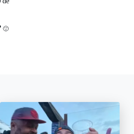
 de
?
🙂