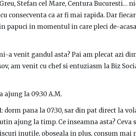
 Greu, Stefan cel Mare, Centura Bucuresti… n
 cu consecventa ca ar fi mai rapida. Dar fiecar
din papuci in momentul in care pleci de-acas
i-a venit gandul asta? Pai am plecat azi di
sov, am venit cu chef si entuziasm la Biz Soc
a ajung la 09:30 A.M.
: dorm pana la 07:30, sar din pat direct la vol
utin ajung la timp. Ce inseamna asta? Ceva
riscuri inutile, oboseala in plus, consum mai 