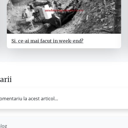
Si, ce-ai mai facut in week-end?
rii
omentariu la acest articol...
ălog