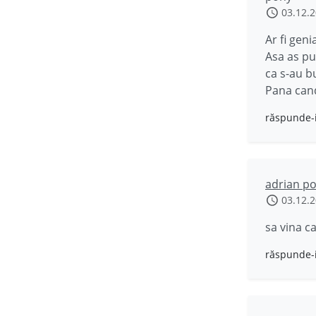
03.12.
Ar fi gen
Asa as pu
ca s-au bu
Pana cand
răspunde-
adrian p
03.12.
sa vina c
răspunde-