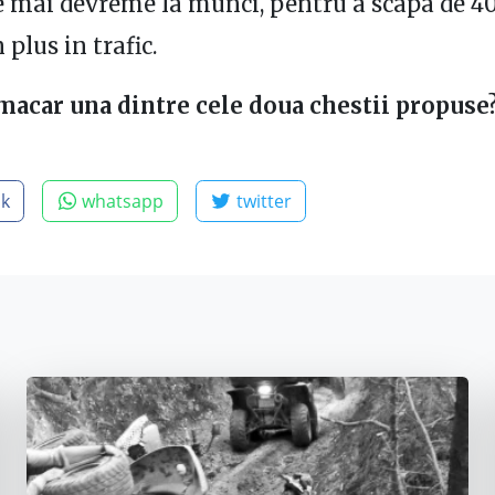
 mai devreme la munci, pentru a scapa de 40
plus in trafic.
macar una dintre cele doua chestii propuse
ok
whatsapp
twitter