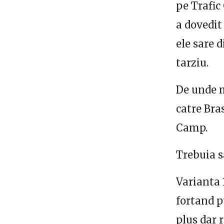
pe Trafic
a dovedit
ele sare 
tarziu.
De unde m
catre Bra
Camp.
Trebuia s
Varianta 1
fortand p
plus dar 