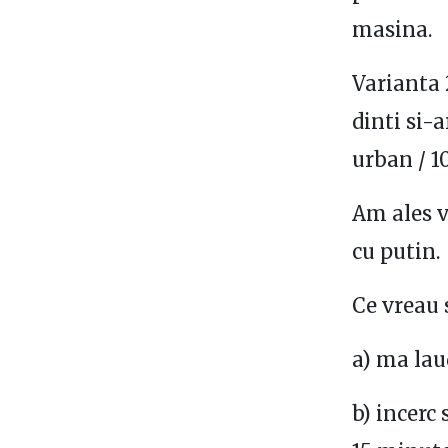
masina.
Varianta 
dinti si-
urban / 1
Am ales v
cu putin.
Ce vreau 
a) ma lau
b) incerc 