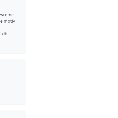
devreme.
pe motiv
exibil…