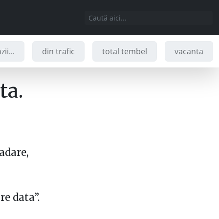
ii...
din trafic
total tembel
vacanta
ta.
adare,
re data”.