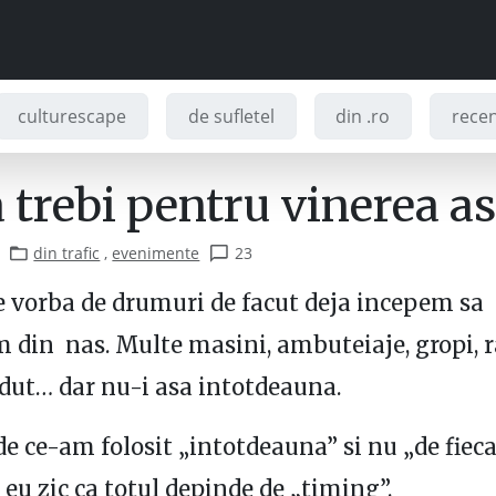
culturescape
de sufletel
din .ro
recenz
trebi pentru vinerea as
din trafic
,
evenimente
23
 vorba de drumuri de facut deja incepem sa
din nas. Multe masini, ambuteiaje, gropi, r
dut… dar nu-i asa intotdeauna.
 de ce-am folosit „intotdeauna” si nu „de fieca
 eu zic ca totul depinde de „timing”.