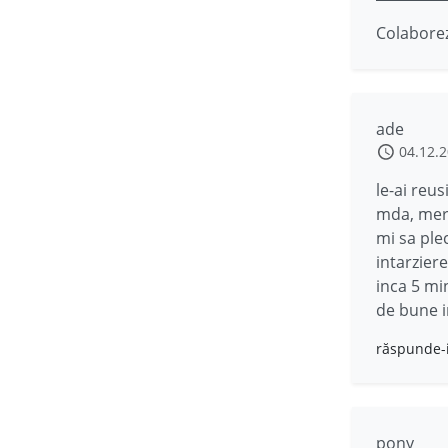
Colaborez
ade
04.12.
le-ai reu
mda, mere
mi sa plec
intarzier
inca 5 mi
de bune i
răspunde-
pony