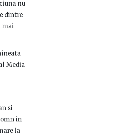
iciuna nu
e dintre
a mai
mineata
ial Media
an si
 somn in
mare la