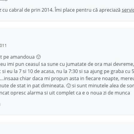
 cu cabral de prin 2014. Îmi place pentru că apreciază
servi
2011
sit pe amandoua 🙂
u imi pun ceasul sa sune cu jumatate de ora mai devreme,
 si eu la 7 si 10 de acasa, nu la 7:30 si sa ajung pe graba cu
e…insaaa chiar daca mi propun asta in fiecare noapte, mere
nute de stat in pat dimineata. 🙁 si sunt minutele alea de s
ncat opresc alarma si uit complet ca e o noua zi de munca
i