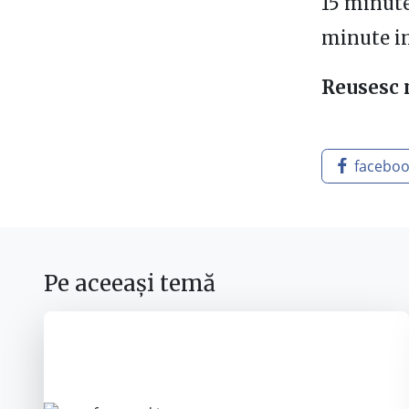
15 minute
minute in 
Reusesc 
facebo
Pe aceeași temă