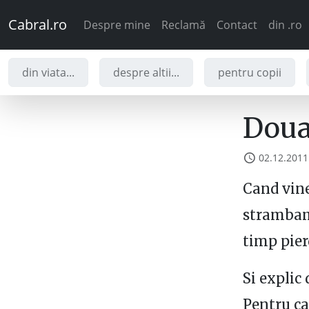
Cabral.ro
Despre mine
Reclamă
Contact
din .ro
din viata...
despre altii...
pentru copii
Doua 
02.12.2011
Cand vine
strambam 
timp pier
Si explic
Pentru ca