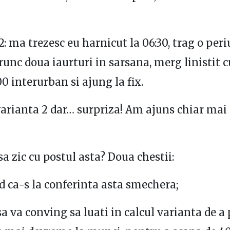
2: ma trezesc eu harnicut la 06:30, trag o per
arunc doua iaurturi in sarsana, merg linistit c
00 interurban si ajung la fix.
arianta 2 dar… surpriza! Am ajuns chiar ma
sa zic cu postul asta? Doua chestii:
d ca-s la conferinta asta smechera;
sa va conving sa luati in calcul varianta de a 