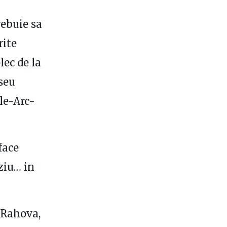
rebuie sa
rite
lec de la
aseu
le-Arc-
face
ziu… in
 Rahova,