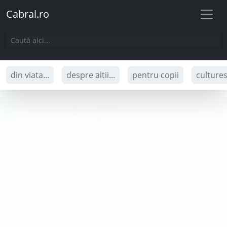
Cabral.ro
din viata...
despre altii...
pentru copii
culture