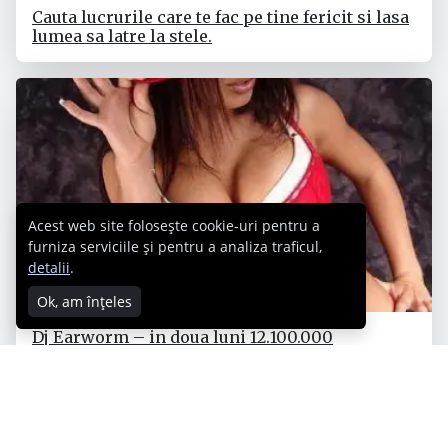
Cauta lucrurile care te fac pe tine fericit si lasa
lumea sa latre la stele.
Acest web site folosește cookie-uri pentru a
furniza serviciile și pentru a analiza traficul,
detalii
.
Ok, am înțeles
Dj Earworm – in doua luni 12.100.000
vizualizari pe ytub