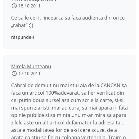
18.10.2011
Ce sa le ceri .. incearca sa faca audienta din orice
„rahat” :))
răspunde-i
Mirela Munteanu
17.10.2011
Cabral de demult nu mai stiu aia de la CANCAN sa
faca un articol 100%adevarat, sa fier verificat din
cel putin doua surse! asa cum scrie la carte, si-si
mai spun ziaristi, mai au curaj sa mai apara in fata
opinie publice si sa minta…nu m-ar mira sa apara
zilele aste un alt articol defaimator la adresa ta…
asta e modalitatea lor de a-si cere scuze, de a
arata ca stiu sa fie cu coloana vertebrala. Traim o