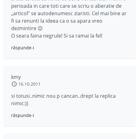
perioada in care toti care se scriu o aberatie de
„articol” se autodenumesc ziaristi. Cel mai bine ar
fi sa renunti la ideea ca o sa apara vreo
dezmintire 😉
O seara faina negrule! Si sa ramai la fel!
răspunde-i
kmy
16.10.2011
si totusi..nimic nou p cancan..drept la replica
nimic:))
răspunde-i