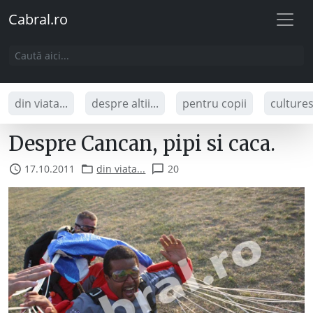
Cabral.ro
din viata...
despre altii...
pentru copii
culture
Despre Cancan, pipi si caca.
17.10.2011
din viata...
20