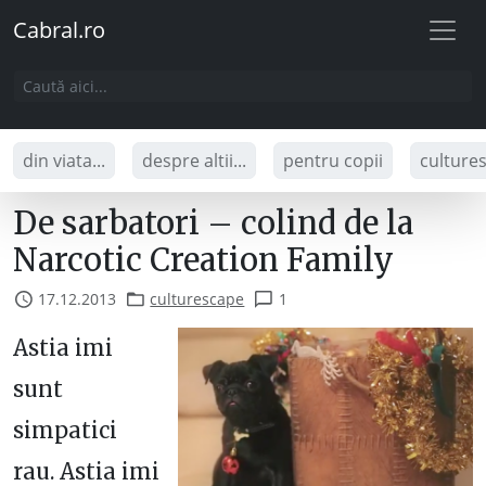
Cabral.ro
din viata...
despre altii...
pentru copii
culture
De sarbatori – colind de la
Narcotic Creation Family
17.12.2013
culturescape
1
Astia imi
sunt
simpatici
rau. Astia imi