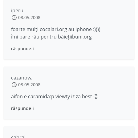
iperu
08.05.2008
foarte mulți cocalari.org au iphone :))))
îmi pare rău pentru băiețiibuni.org
răspunde-i
cazanova
08.05.2008
aifon e caramida:p viewty iz za best 🙂
răspunde-i
cabral