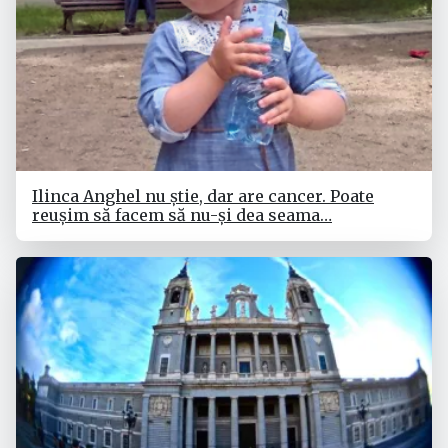
Ilinca Anghel nu știe, dar are cancer. Poate
reușim să facem să nu-și dea seama…