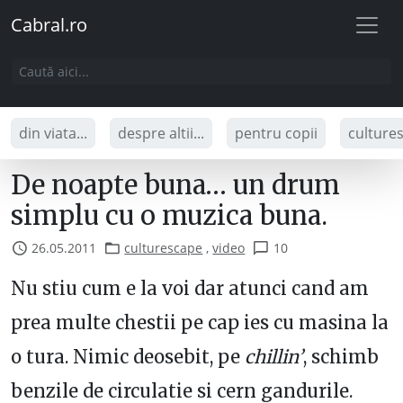
Cabral.ro
din viata...
despre altii...
pentru copii
culture
De noapte buna… un drum
simplu cu o muzica buna.
26.05.2011
culturescape
,
video
10
Nu stiu cum e la voi dar atunci cand am
prea multe chestii pe cap ies cu masina la
o tura. Nimic deosebit, pe
chillin’
, schimb
benzile de circulatie si cern gandurile.