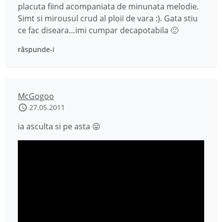
placuta fiind acompaniata de minunata melodie.
Simt si mirousul crud al ploii de vara :). Gata stiu
ce fac diseara…imi cumpar decapotabila 🙂
răspunde-i
McGogoo
27.05.2011
ia asculta si pe asta 😛