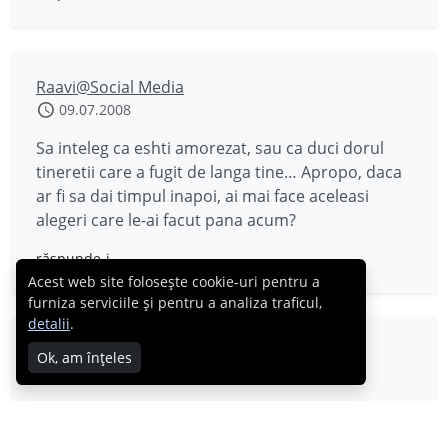
Raavi@Social Media
09.07.2008
Sa inteleg ca eshti amorezat, sau ca duci dorul
tineretii care a fugit de langa tine… Apropo, daca
ar fi sa dai timpul inapoi, ai mai face aceleasi
alegeri care le-ai facut pana acum?
răspunde-i
Acest web site folosește cookie-uri pentru a
furniza serviciile și pentru a analiza traficul,
detalii
.
barbarella
Ok, am înțeles
09.07.2008
m-ai facut sa plang mai omule…mi-ai adus aminte
ce frumos era la 15-16 ani. Multumesc!