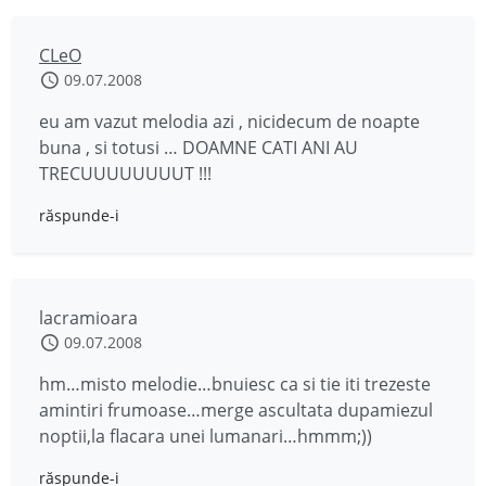
CLeO
09.07.2008
eu am vazut melodia azi , nicidecum de noapte
buna , si totusi … DOAMNE CATI ANI AU
TRECUUUUUUUUT !!!
răspunde-i
lacramioara
09.07.2008
hm…misto melodie…bnuiesc ca si tie iti trezeste
amintiri frumoase…merge ascultata dupamiezul
noptii,la flacara unei lumanari…hmmm;))
răspunde-i