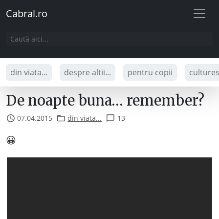
Cabral.ro
din viata...
despre altii...
pentru copii
culture
De noapte buna… remember?
07.04.2015
din viata...
13
😀