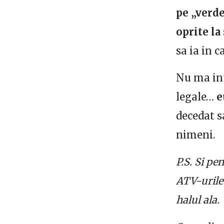
pe „verde
oprite la
sa ia in c
Nu ma int
legale…
e
decedat s
nimeni.
P.S. Si pe
ATV-urile 
halul ala.