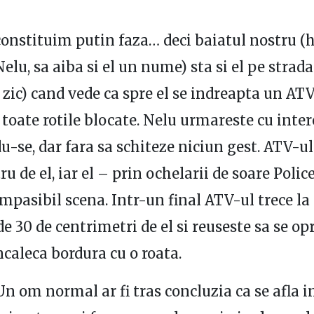
constituim putin faza… deci baiatul nostru (h
lu, sa aiba si el un nume) sta si el pe strada
, zic) cand vede ca spre el se indreapta un ATV
u toate rotile blocate. Nelu urmareste cu inte
u-se, dar fara sa schiteze niciun gest. ATV-u
u de el, iar el – prin ochelarii de soare Polic
impasibil scena. Intr-un final ATV-ul trece la
de 30 de centrimetri de el si reuseste sa se op
ncaleca bordura cu o roata.
n om normal ar fi tras concluzia ca se afla i