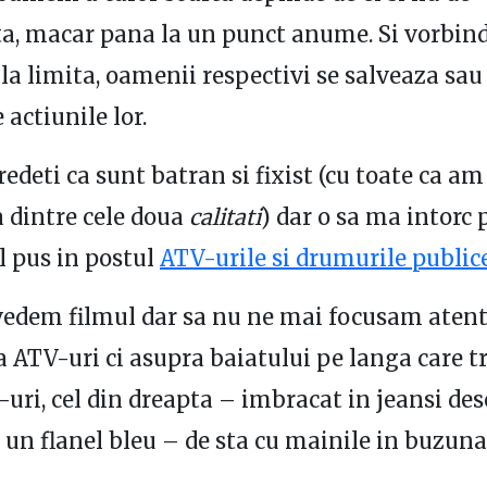
a, macar pana la un punct anume. Si vorbin
e la limita, oamenii respectivi se salveaza sau
 actiunile lor.
redeti ca sunt batran si fixist (cu toate ca am
 dintre cele doua
calitati
) dar o sa ma intorc 
l pus in postul
ATV-urile si drumurile public
vedem filmul dar sa nu ne mai focusam atent
a ATV-uri ci asupra baiatului pe langa care tr
uri, cel din dreapta – imbracat in jeansi desc
i un flanel bleu – de sta cu mainile in buzuna