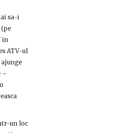
ai sa-i
 (pe
 in
res ATV-ul
l ajunge
e –
 o
reasca
ntr-un loc