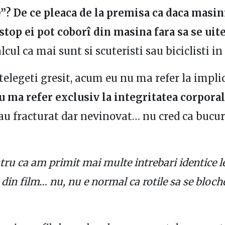
”? De ce pleaca de la premisa ca daca masin
 stop ei pot cobor
î
din masina fara sa se uit
alcul ca mai sunt si scuteristi sau biciclisti in 
elegeti gresit, acum eu nu ma refer la implic
u ma refer exclusiv la integritatea corpora
au fracturat dar nevinovat… nu cred ca bucu
ntru ca am primit mai multe intrebari identice l
din film… nu, nu e normal ca rotile sa se bloch