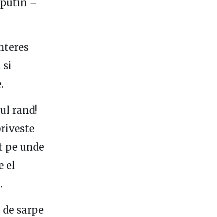
 putin –
nteres
 si
.
ul rand!
priveste
ct pe unde
e el
.
a de sarpe