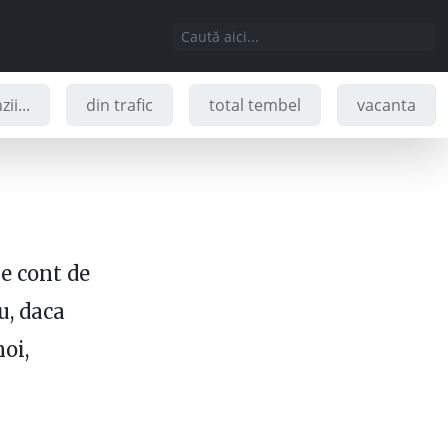
ii...
din trafic
total tembel
vacanta
ne cont de
u, daca
noi,