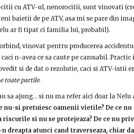
citii cu ATV-ul, nenorocitii, sunt vinovati (cr
teni baietii de pe ATV, asa mi se pare din ima
lu ar fi tipat ci familia lui, probabil).
vorbind, vinovat pentru producerea accidentul
, caci n-avea ce sa caute pe carosabil. Practic
vedit si de dat o rezolutie, caci si ATV-istii e
 toate partile
.
u sa ajung… si nu ma refer aici doar la Nelu 
e nu-si pretuiesc oamenii vietile? De ce nu
 riscurile si nu se protejeaza? De ce nu priv
-n dreapta atunci cand traverseaza, chiar da