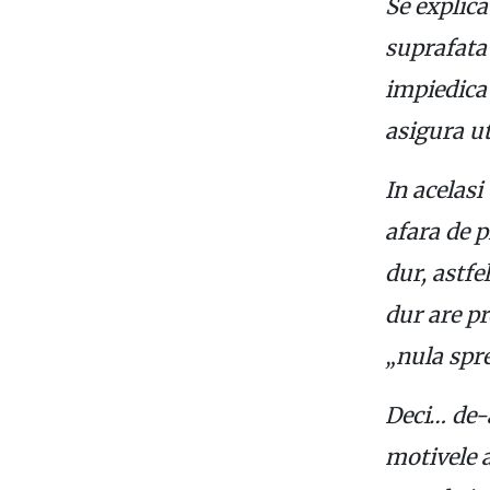
Se explica
suprafata 
impiedica
asigura ut
In acelasi
afara de p
dur, astfe
dur are pr
„nula spre
Deci… de-
motivele a