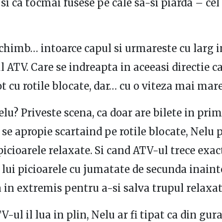
 si ca tocmai fusese pe cale sa-si piarda – cel
schimb… intoarce capul si urmareste cu larg i
 ATV. Care se indreapta in aceeasi directie ca
ot cu rotile blocate, dar… cu o viteza mai mare
elu? Priveste scena, ca doar are bilete in prim
 se apropie scartaind pe rotile blocate, Nelu 
picioarele relaxate. Si cand ATV-ul trece exa
u lui picioarele cu jumatate de secunda inaint
 in extremis pentru a-si salva trupul relaxat
V-ul il lua in plin, Nelu ar fi tipat ca din gur