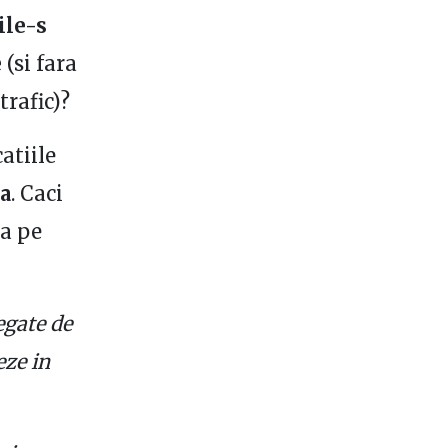
ile-s
e
(si fara
trafic)?
atiile
la
. Caci
ra pe
egate de
eze in