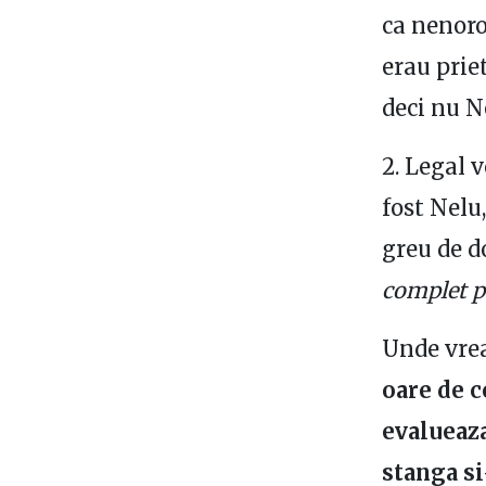
ca nenoro
erau prie
deci nu Ne
2. Legal 
fost Nelu
greu de do
complet pe
Unde vrea
oare de c
evalueaza
stanga si