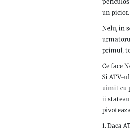
periculos
un picior.
Nelu, in 
urmatorul
primul, t
Ce face N
Si ATV-ul
uimit cu 
ii statea
pivoteaza
1. Daca AT