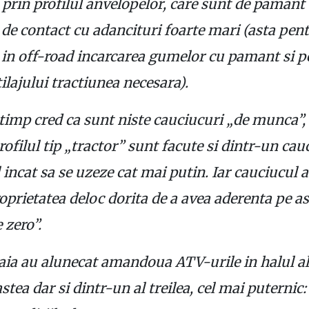
 prin profilul anvelopelor, care sunt de pamant 
de contact cu adancituri foarte mari (asta pent
 in off-road incarcarea gumelor cu pamant si p
ilajului tractiunea necesara).
 timp cred ca sunt niste cauciucuri „de munca”, 
rofilul tip „tractor” sunt facute si dintr-un cau
l incat sa se uzeze cat mai putin. Iar cauciucul 
oprietatea deloc dorita de a avea aderenta pe a
 zero”.
aia au alunecat amandoua ATV-urile in halul al
stea dar si dintr-un al treilea, cel mai puternic: