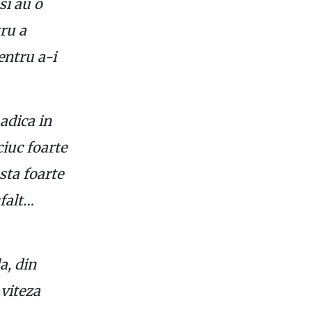
si au o
ru a
entru a-i
adica in
ciuc foarte
asta foarte
sfalt…
a, din
 viteza