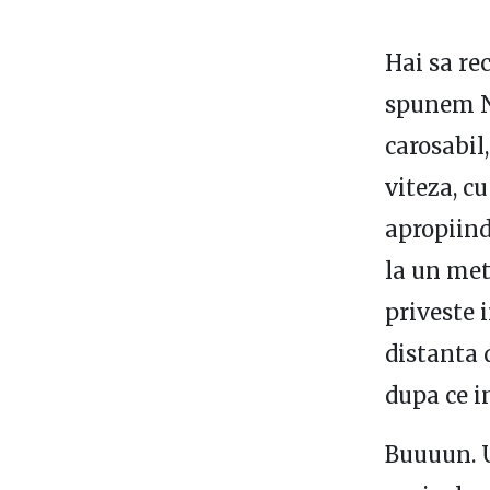
Hai sa re
spunem Ne
carosabil
viteza, c
apropiind
la un metr
priveste 
distanta 
dupa ce i
Buuuun. U