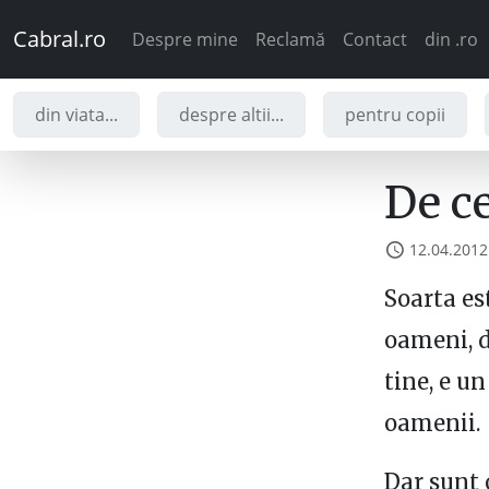
Cabral.ro
Despre mine
Reclamă
Contact
din .ro
din viata...
despre altii...
pentru copii
De ce
12.04.2012
Soarta es
oameni, de
tine, e un
oamenii.
Dar sunt 