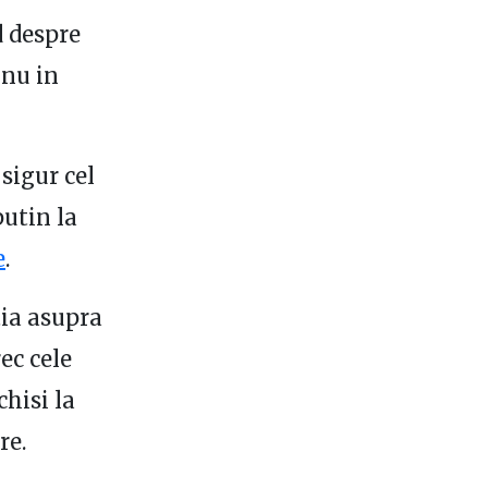
d despre
 nu in
 sigur cel
putin la
e
.
ia asupra
ec cele
hisi la
re.