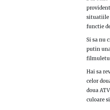
provident
situatiil
functie de
Si sa nu c
putin una
filmuletu
Hai sa re
celor dou
doua ATV-
culoare s