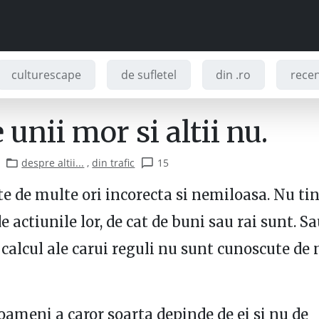
culturescape
de sufletel
din .ro
recenz
 unii mor si altii nu.
despre altii...
,
din trafic
15
te de multe ori incorecta si nemiloasa. Nu ti
 actiunile lor, de cat de buni sau rai sunt. Sa
 calcul ale carui reguli nu sunt cunoscute de 
oameni a caror soarta depinde de ei si nu de