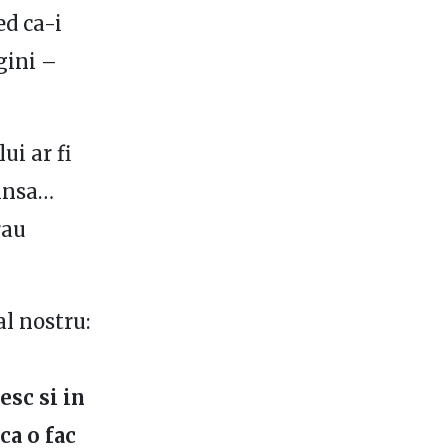
ed ca-i
gini –
ui ar fi
 insa…
rau
al nostru:
esc si in
ca o fac