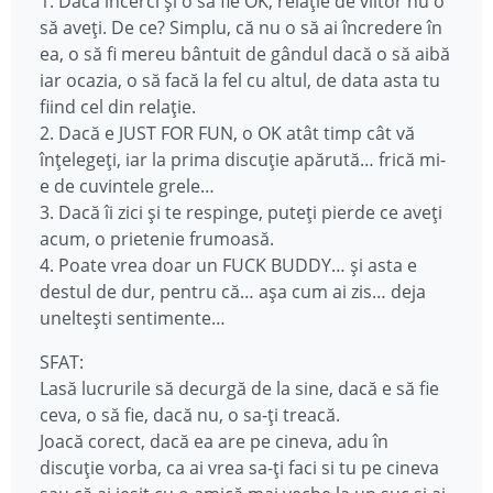
1. Dacă încerci şi o să fie OK, relaţie de viitor nu o
să aveţi. De ce? Simplu, că nu o să ai încredere în
ea, o să fi mereu bântuit de gândul dacă o să aibă
iar ocazia, o să facă la fel cu altul, de data asta tu
fiind cel din relaţie.
2. Dacă e JUST FOR FUN, o OK atât timp cât vă
înţelegeţi, iar la prima discuţie apărută… frică mi-
e de cuvintele grele…
3. Dacă îi zici şi te respinge, puteţi pierde ce aveţi
acum, o prietenie frumoasă.
4. Poate vrea doar un FUCK BUDDY… şi asta e
destul de dur, pentru că… aşa cum ai zis… deja
unelteşti sentimente…
SFAT:
Lasă lucrurile să decurgă de la sine, dacă e să fie
ceva, o să fie, dacă nu, o sa-ţi treacă.
Joacă corect, dacă ea are pe cineva, adu în
discuţie vorba, ca ai vrea sa-ţi faci si tu pe cineva