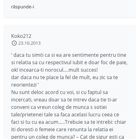
răspunde-i
Koko212
23.10.2013
‘ daca tu simti ca si ea are sentimente pentru tine
si relatia sa cu respectivul iubit e doar foc de paie,
ok! incearca-ti norocul….mult succes!
dar daca nu te place la fel de mult, eu zic sa te
reorientezi ‘
Nu sunt deloc acord cu voi, si cu faptul sa
incercati, vreau doar sa te intrev daca tie ti-ar
conveni ca vreun coleg de munca s sotiei
tale/prietenei tale sa faca acelasi lucru ceea ce
faci si tu cu ea acum…..Trebuie sa te intrebi: chiar
iti doresti o femeie care renunta la relatia ei
pentru un coleg de munca? – Cat de sigur esti ca