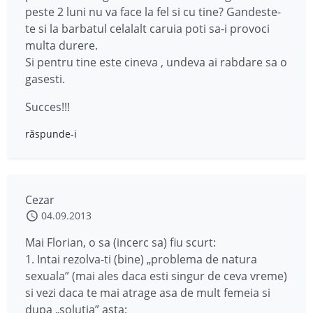
peste 2 luni nu va face la fel si cu tine? Gandeste-
te si la barbatul celalalt caruia poti sa-i provoci
multa durere.
Si pentru tine este cineva , undeva ai rabdare sa o
gasesti.
Succes!!!
răspunde-i
Cezar
04.09.2013
Mai Florian, o sa (incerc sa) fiu scurt:
1. Intai rezolva-ti (bine) „problema de natura
sexuala” (mai ales daca esti singur de ceva vreme)
si vezi daca te mai atrage asa de mult femeia si
dupa „solutia” asta;