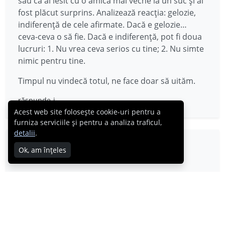
sau că ai iesit cu o amică mai veche la un suc şi ai
fost plăcut surprins. Analizează reacţia: gelozie,
indiferenţă de cele afirmate. Dacă e gelozie…
ceva-ceva o să fie. Dacă e indiferenţă, pot fi doua
lucruri: 1. Nu vrea ceva serios cu tine; 2. Nu simte
nimic pentru tine.
Timpul nu vindecă totul, ne face doar să uităm.
răspunde-i
Acest web site folosește cookie-uri pentru a
furniza serviciile și pentru a analiza traficul,
detalii
.
Boghzidan
Ok, am înțeles
22.06.2013
Parerea mea, e sa incerci. Era un citat celebru : O
femeie poate ierta un bărbat care incearcă să o
seducă, dar niciodată pe bărbatul care ratează o
ocazie atunci cand i se oferă. Daca ea tine la el te