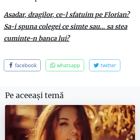
Asadar, dragilor, ce-l sfatuim pe Florian?
Sa-i spuna colegei ce simte sau… sa stea
cuminte-n banca lui?
facebook
whatsapp
twitter
Pe aceeași temă