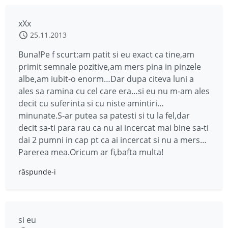
xXx
25.11.2013
Buna!Pe f scurt:am patit si eu exact ca tine,am
primit semnale pozitive,am mers pina in pinzele
albe,am iubit-o enorm…Dar dupa citeva luni a
ales sa ramina cu cel care era…si eu nu m-am ales
decit cu suferinta si cu niste amintiri…
minunate.S-ar putea sa patesti si tu la fel,dar
decit sa-ti para rau ca nu ai incercat mai bine sa-ti
dai 2 pumni in cap pt ca ai incercat si nu a mers…
Parerea mea.Oricum ar fi,bafta multa!
răspunde-i
si eu