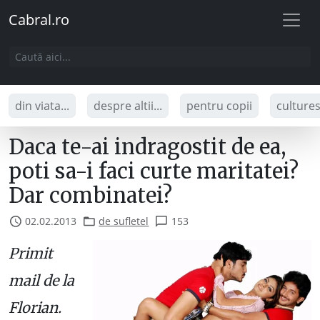
Cabral.ro
din viata...
despre altii...
pentru copii
culture
Daca te-ai indragostit de ea,
poti sa-i faci curte maritatei?
Dar combinatei?
02.02.2013
de sufletel
153
Primit
mail de la
Florian.